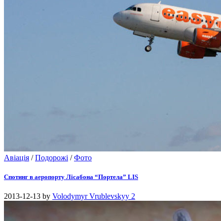
Авіація
/
Подорожі
/
Фото
Спотинг в аеропорту Лісабона “Портела” LIS
2013-12-13
by
Volodymyr Vrublevskyy
2