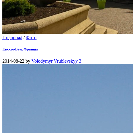
Подорожі
/
Фото
Екс-ле-Бен, Франція
2014-08-22
by
Volodymyr Vrublevskyy
3