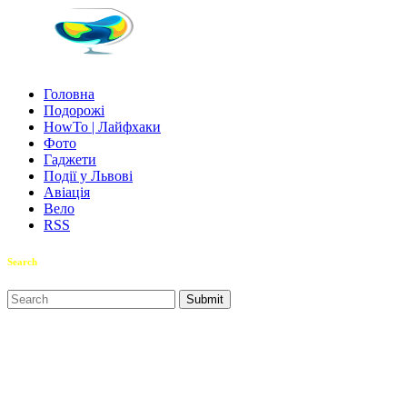
Головна
Подорожі
HowTo | Лайфхаки
Фото
Гаджети
Події у Львові
Авіація
Вело
RSS
Search