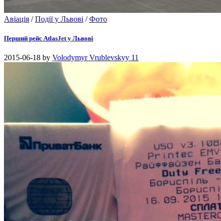
Авіація
/
Події у Львові
/
Фото
Перший рейс AtlasJet у Львові
2015-06-18
by
Volodymyr Vrublevskyy
11