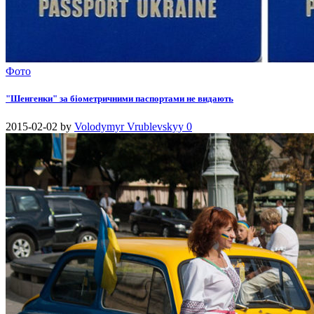
Фото
"Шенгенки" за біометричними паспортами не видають
2015-02-02
by
Volodymyr Vrublevskyy
0