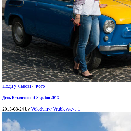
Події у Львові
/
Фото
День Незалежності України 2013
2013-08-24
by
Volodymyr Vrublevskyy
1