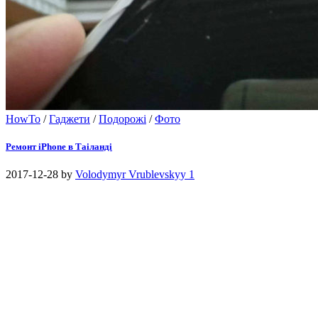
HowTo
/
Гаджети
/
Подорожі
/
Фото
Ремонт iPhone в Таіланді
2017-12-28
by
Volodymyr Vrublevskyy
1