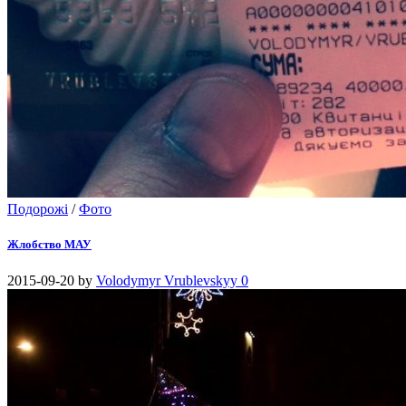
Подорожі
/
Фото
Жлобство МАУ
2015-09-20
by
Volodymyr Vrublevskyy
0