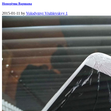
Новорічна Варшава
2015-01-11
by
Volodymyr Vrublevskyy
1