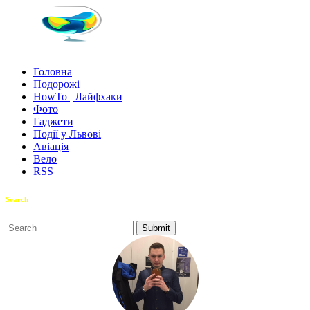
Головна
Подорожі
HowTo | Лайфхаки
Фото
Гаджети
Події у Львові
Авіація
Вело
RSS
Search