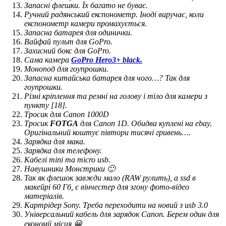
Запасні флешки. Їх багато не буває.
Ручний радянський експонометр. Іноді виручає, коли
експонометр камери промахується.
Запасна батарея для одинички.
Вайфай пульт для GoPro.
Захисний бокс для GoPro.
Сама камера
GoPro Hero3+ black.
Монопод для гоупрошки.
Запасна китайська батарея для чого…? Так для
гоупрошки.
Різні кріплення та ремні на голову і тіло для камери з
пункту [18].
Тросик для Canon 1000D
Тросик
FOTGA
для Canon 1D. Обидва куплені на ebay.
Оригінальний коштує півтори тисячі гривень….
Зарядка для мака.
Зарядка для телефону.
Кабелі mini та micro usb.
Навушники Монстрики 🙂
Так як флешок завжди мало (RAW рулить), а ssd в
макейрі 60 Гб, є вінчестер для згону фото-відео
матеріалів.
Картрідер Sony. Треба переходити на новий з usb 3.0
Універсальний кабель для зарядок Canon. Берем один для
економії місця 😀