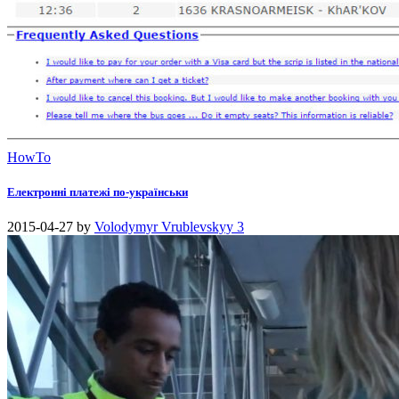
HowTo
Електронні платежі по-українськи
2015-04-27
by
Volodymyr Vrublevskyy
3