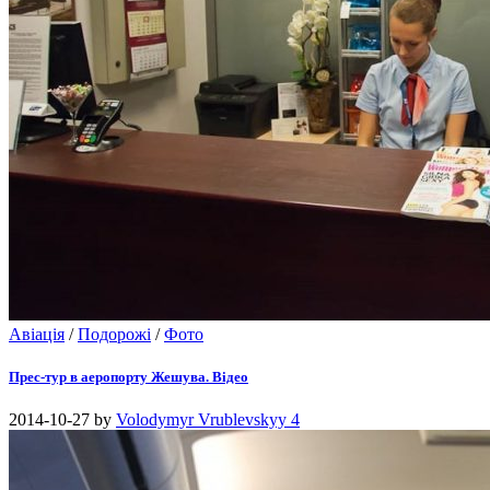
Авіація
/
Подорожі
/
Фото
Прес-тур в аеропорту Жешува. Відео
2014-10-27
by
Volodymyr Vrublevskyy
4