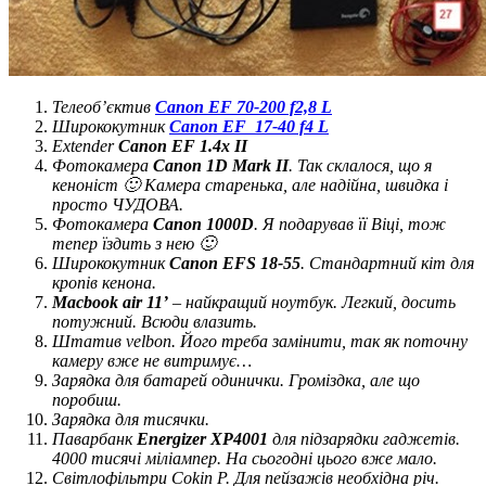
Телеоб’єктив
Canon EF 70-200 f2,8 L
Ширококутник
Canon EF 17-40 f4 L
Extender
Canon EF 1.4x II
Фотокамера
Canon 1D Mark II
. Так склалося, що я
кеноніст 🙂 Камера старенька, але надійна, швидка і
просто ЧУДОВА.
Фотокамера
Canon 1000D
. Я подарував її Віці, тож
тепер їздить з нею 🙂
Ширококутник
Canon EFS 18-55
. Стандартний кіт для
кропів кенона.
Macbook air 11’
– найкращий ноутбук. Легкий, досить
потужний. Всюди влазить.
Штатив velbon. Його треба замінити, так як поточну
камеру вже не витримує…
Зарядка для батарей одинички. Громіздка, але що
поробиш.
Зарядка для тисячки.
Паварбанк
Energizer XP4001
для підзарядки гаджетів.
4000 тисячі міліампер. На сьогодні цього вже мало.
Світлофільтри Cokin P. Для пейзажів необхідна річ.