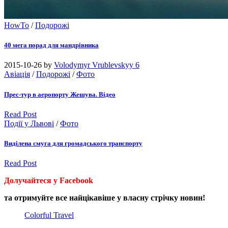
HowTo
/
Подорожі
40 мега порад для мандрівника
2015-10-26
by
Volodymyr Vrublevskyy
6
Авіація
/
Подорожі
/
Фото
Прес-тур в аеропорту Жешува. Відео
Read Post
Події у Львові
/
Фото
Виділена смуга для громадського транспорту
Read Post
Долучайтеся у Facebook
та отримуйте все найцікавіше у власну стрічку новин!
Colorful Travel