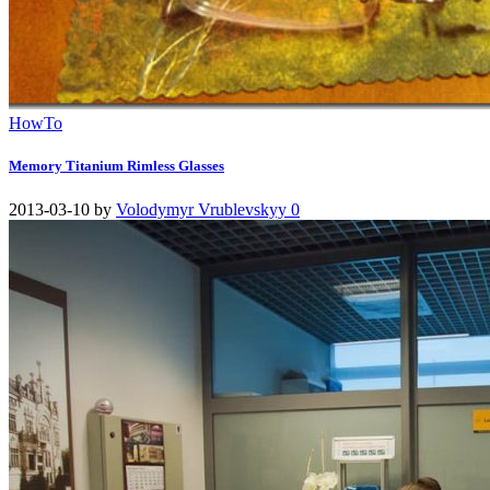
HowTo
Memory Titanium Rimless Glasses
2013-03-10
by
Volodymyr Vrublevskyy
0