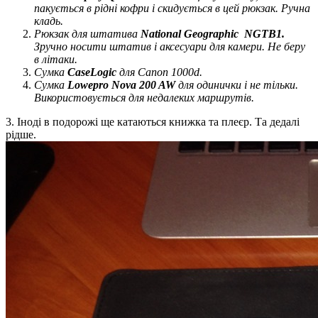
пакується в рідні кофри і скидується в цей рюкзак. Ручна
кладь.
Рюкзак для штатива
National Geographic NGTB1.
Зручно носити штатив і аксесуари для камери. Не беру
в літаки.
Сумка
CaseLogic
для Canon 1000d.
Сумка
Lowepro Nova 200 AW
для одинички і не тільки.
Використовується для недалеких маршрутів.
3. Іноді в подорожі ще катаються книжка та плеєр. Та дедалі
рідше.