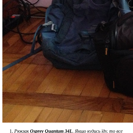
Рюкзак
Osprey Quantum 34L
. Якщо кудись їду, то все