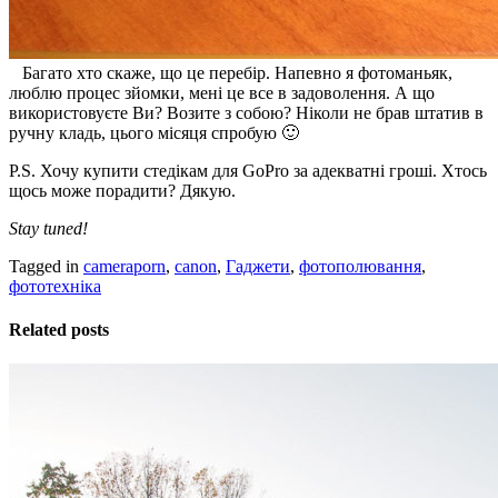
Багато хто скаже, що це перебір. Напевно я фотоманьяк,
люблю процес зйомки, мені це все в задоволення. А що
використовуєте Ви? Возите з собою? Ніколи не брав штатив в
ручну кладь, цього місяця спробую 🙂
P.S. Хочу купити стедікам для GoPro за адекватні гроші. Хтось
щось може порадити? Дякую.
Stay tuned!
Tagged in
cameraporn
,
canon
,
Гаджети
,
фотополювання
,
фототехніка
Related posts