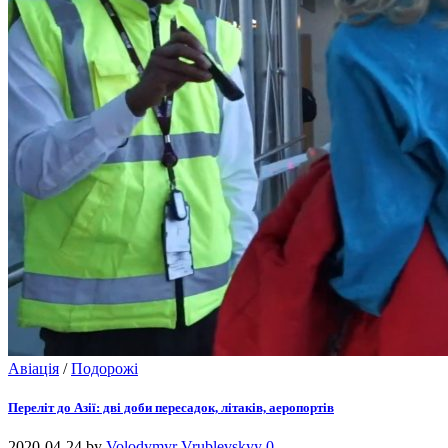
Авіація
/
Подорожі
Переліт до Азії: дві доби пересадок, літаків, аеропортів
2020-04-24
by
Volodymyr Vrublevskyy
0