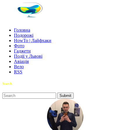
Головна
Подорожі
HowTo | Лайфхаки
Фото
Гаджети
Події у Львові
Авіація
Вело
RSS
Search