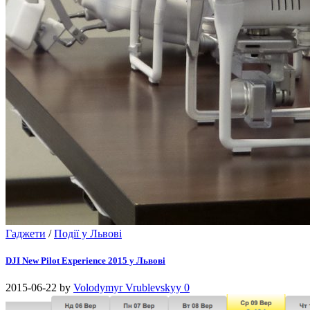
Гаджети
/
Події у Львові
DJI New Pilot Experience 2015 у Львові
2015-06-22
by
Volodymyr Vrublevskyy
0