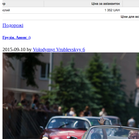
Подорожі
Грузія. Анонс :)
2015-09-10
by
Volodymyr Vrublevskyy
6