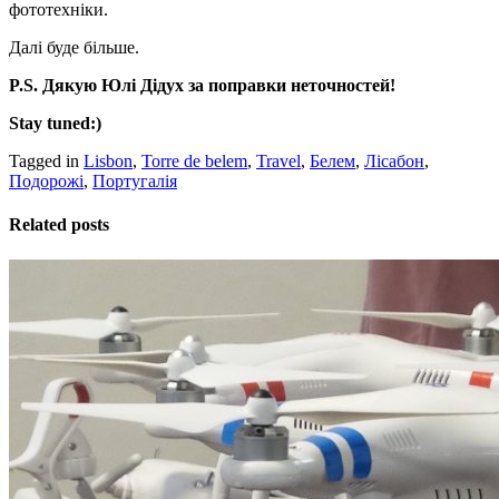
фототехніки.
Далі буде більше.
P.S. Дякую Юлі Дідух за поправки неточностей!
Stay tuned:)
Tagged in
Lisbon
,
Torre de belem
,
Travel
,
Белем
,
Лісабон
,
Подорожі
,
Португалія
Related posts