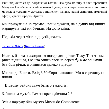
який відноситься до полум’яної готики, яка була на піку в часи правління
Мануела І та збереглася після нього. Цьому стилю притаманне використання
морських тематик у деталях орнаменту: канати, якірні ланцюги, армілярні
сфери, хрести Ордену Христа.
Ми прибули на 15 трамваї, вони сучасні, на відміну від інших
маршрутів, які ми бачили. На фото зліва.
Перехід через місток до узбережжя.
Torre
de Belém
(
Башта Белем
)
Колись башта знаходилася посередині річки Тежу. Та з часом
річка відійшла, і башта опинилася на березі 🙂 а Жеронімуш
був біля річки, а опинився далеко від води.
Місток до Башти. Вхід 3.50 Євро з людини. Ми в середину не
пішли.
В цьому районі дуже багато туристів.
Зайшли за музей. Там загоряла дівчина 🙂
Зміна караулу біля музею Museu do Combatente.