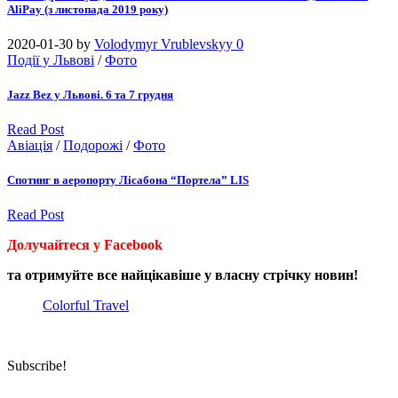
AliPay (з листопада 2019 року)
2020-01-30
by
Volodymyr Vrublevskyy
0
Події у Львові
/
Фото
Jazz Bez у Львові. 6 та 7 грудня
Read Post
Авіація
/
Подорожі
/
Фото
Спотинг в аеропорту Лісабона “Портела” LIS
Read Post
Долучайтеся у Facebook
та отримуйте все найцікавіше у власну стрічку новин!
Colorful Travel
Subscribe!