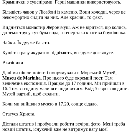
Крамнички з сувенірами. Гарні машинки використовують.
Більшість лавок у Лісабоні із каменю. Вони холодні, через це
некомфортно сидіти на них. Але красиві, то факт.
Видніється монастир Жеронімуш. Аж не віриться, що колись,
до землетрусу тут була вода, а тепер така красива бруківочка.
Чайки. Їх дууже багато.
Кущі та траву акуратно підрізають, все дуже доглянуте.
Вказіники.
Далі ми пішли поїсти і попрямували в Морський Музей,
Museu de Marinha.
Про нього буде окремий пост. Там
величезна експозиція. Працює до 17 години. Ми прийшли в
16. Тож за годину мали все подивитися. Вхід 5 євро з людини.
Музей вартий, щоб сходити.
Коли ми вийшли з музею в 17.20, сонце сідало.
Статуся Христа.
Дістали штатив і пробували робити вечірні фото. Мені треба
новий штатив, існуючий вже не витримує вагу моєї