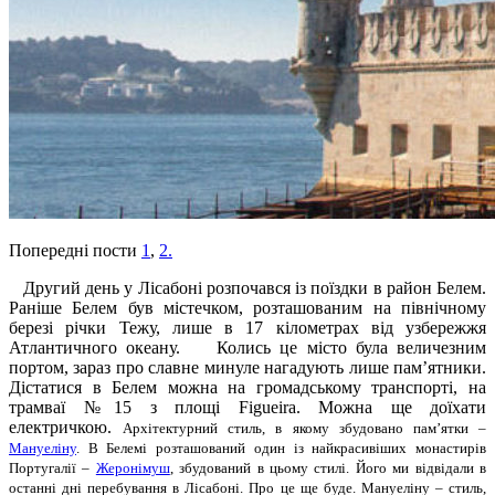
Попередні пости
1
,
2.
Другий день у Лісабоні розпочався із поїздки в район Белем.
Раніше Белем був містечком, розташованим на північному
березі річки Тежу, лише в 17 кілометрах від узбережжя
Атлантичного океану.
Колись це місто була величезним
портом, зараз про славне минуле нагадують лише пам’ятники.
Дістатися в Белем можна на громадському транспорті, на
трамваї №15 з площі Figueira. Можна ще доїхати
електричкою.
Архітектурний стиль, в якому збудовано пам’ятки –
Мануеліну
. В Белемі розташований один із найкрасивіших монастирів
Португалії –
Жеронімуш
, збудований в цьому стилі. Його ми відвідали в
останні дні перебування в Лісабоні. Про це ще буде. Мануеліну – стиль,