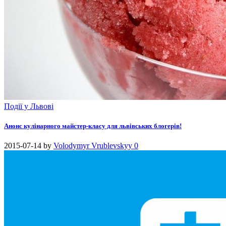
Події у Львові
Анонс кулінарного майстер-класу для львівських блогерів!
2015-07-14
by
Volodymyr Vrublevskyy
0