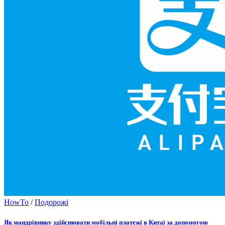
HowTo
/
Подорожі
Як мандрівнику здійснювати мобільні платежі в Китаї за допомогою