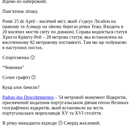
Йдемо по набережній.
Пам’ятник літаку.
Ponte 25 de April – висячий міст, який з’єднує Лісабон на
правому та Алмаду на лівому берегах річки Тежу. Входить в
20 висячих мостів світу по довжині. Справа видніється статуя
Христа Крішту-Рей – 28 метрова статуя, яка встановлена на
височенному 82 метровому постаменті. Там ми ще побуваємо
в наступних постах.
Спортсменка 🙂
“Човники”
Сочне графіті 🙂
Кущі алоє бачили?
Padrao dos Descobrimentos
– 54 метровий момумент Відкритів,
присвячений видатним португальським діячам епохи Великих
географічних відкритів, який встановили на честь
португальських мореплавців XV та XVI століття.
В річку викидають відходи 🙁 Сморід жахливий.