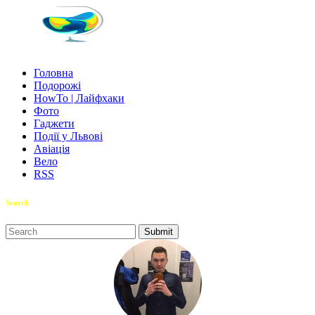
Головна
Подорожі
HowTo | Лайфхаки
Фото
Гаджети
Події у Львові
Авіація
Вело
RSS
Search