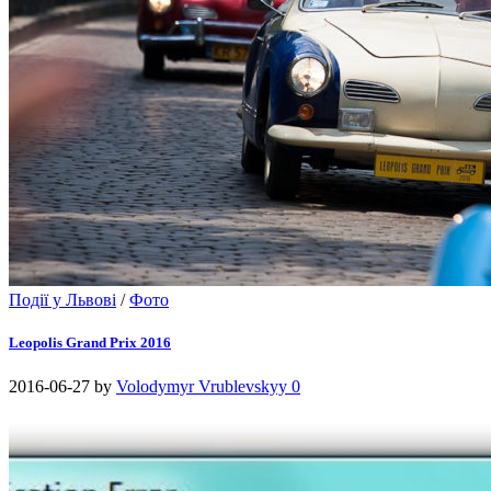
Події у Львові
/
Фото
Leopolis Grand Prix 2016
2016-06-27
by
Volodymyr Vrublevskyy
0