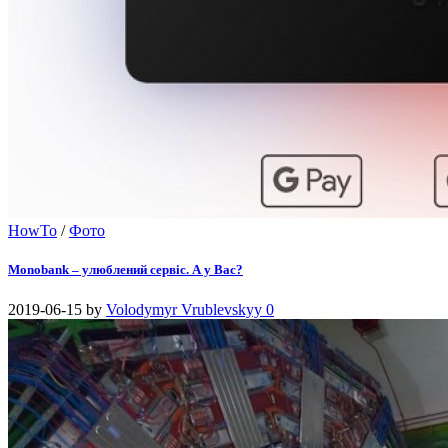
HowTo
/
Фото
Monobank – улюблений сервіс. А у Вас?
2019-06-15
by
Volodymyr Vrublevskyy
0