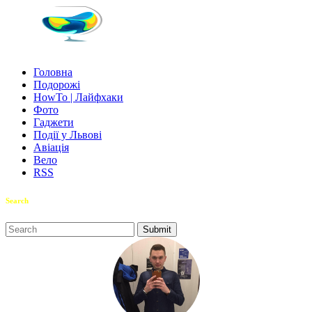
Головна
Подорожі
HowTo | Лайфхаки
Фото
Гаджети
Події у Львові
Авіація
Вело
RSS
Search