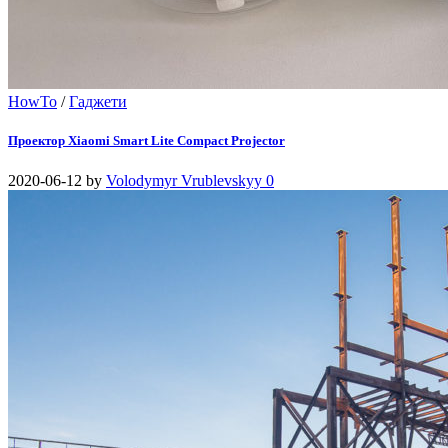
HowTo
/
Гаджети
Проектор Xiaomi Smart Lite Compact Projector
2020-06-12
by
Volodymyr Vrublevskyy
0