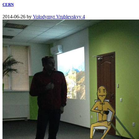
CERN
2014-06-26
by
Volodymyr Vrublevskyy
4