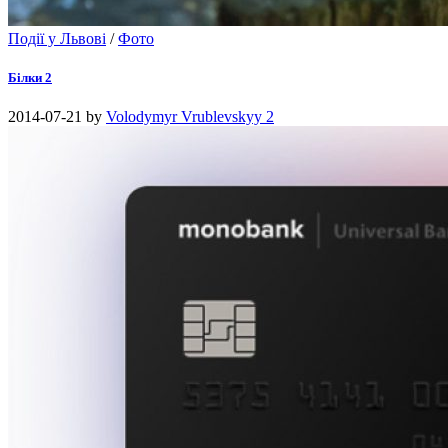
Події у Львові
/
Фото
Білки 2
2014-07-21
by
Volodymyr Vrublevskyy
2