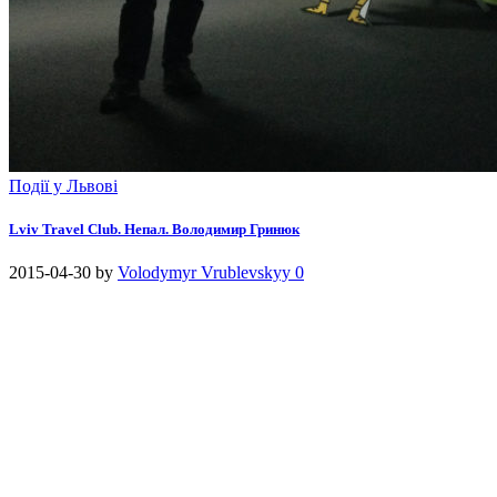
Події у Львові
Lviv Travel Club. Непал. Володимир Гринюк
2015-04-30
by
Volodymyr Vrublevskyy
0