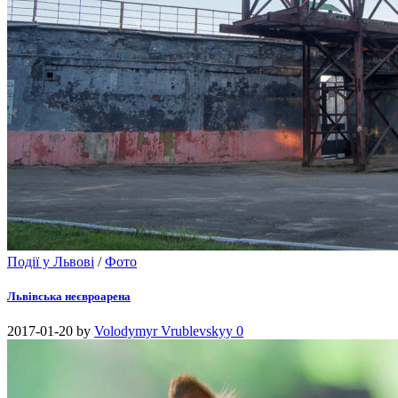
Події у Львові
/
Фото
Львівська неєвроарена
2017-01-20
by
Volodymyr Vrublevskyy
0