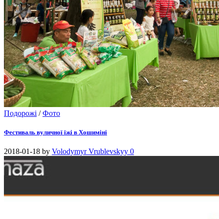
Подорожі
/
Фото
Фестиваль вуличної їжі в Хошиміні
2018-01-18
by
Volodymyr Vrublevskyy
0