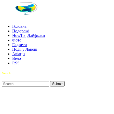
Головна
Подорожі
HowTo | Лайфхаки
Фото
Гаджети
Події у Львові
Авіація
Вело
RSS
Search