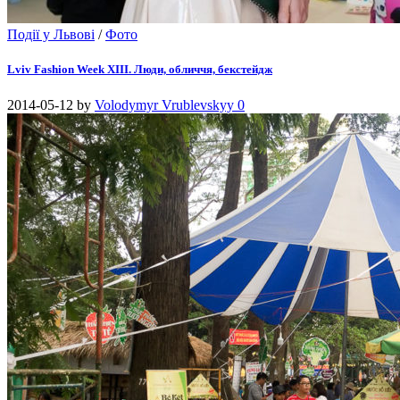
Події у Львові
/
Фото
Lviv Fashion Week XIII. Люди, обличчя, бекстейдж
2014-05-12
by
Volodymyr Vrublevskyy
0