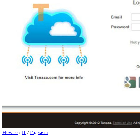
HowTo
/
IT
/
Гаджети