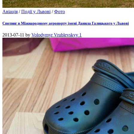
Авіація
/
Події у Львові
/
Фото
Спотинг в Міжнародному аеропорту імені Данила Галицького у Львові
2013-07-11
by
Volodymyr Vrublevskyy
1