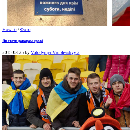
HowTo
/
Фото
Як стати донором крові
2015-03-25
by
Volodymyr Vrublevskyy
2