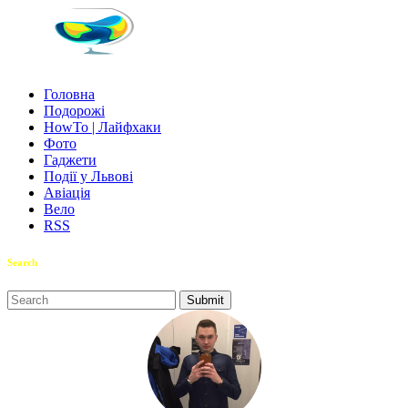
Головна
Подорожі
HowTo | Лайфхаки
Фото
Гаджети
Події у Львові
Авіація
Вело
RSS
Search