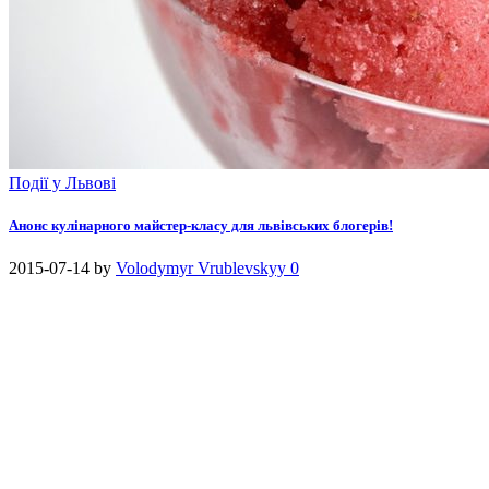
Події у Львові
Анонс кулінарного майстер-класу для львівських блогерів!
2015-07-14
by
Volodymyr Vrublevskyy
0