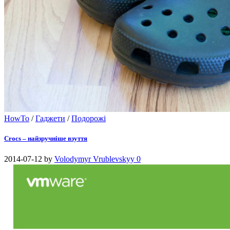
HowTo
/
Гаджети
/
Подорожі
Crocs – найзручніше взуття
2014-07-12
by
Volodymyr Vrublevskyy
0