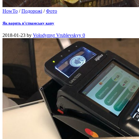
HowTo
/
Подорожі
/
Фото
Як варять в’єтнамську каву
2018-01-23
by
Volodymyr Vrublevskyy
0