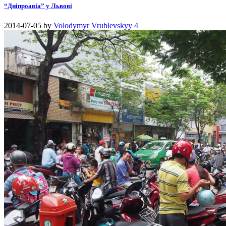
“Дніпроавіа” у Львові
2014-07-05
by
Volodymyr Vrublevskyy
4