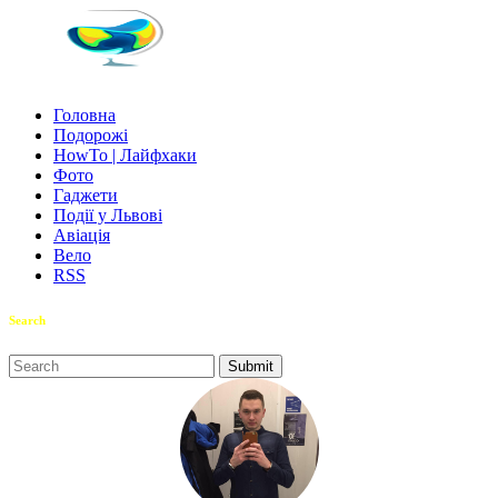
Головна
Подорожі
HowTo | Лайфхаки
Фото
Гаджети
Події у Львові
Авіація
Вело
RSS
Search