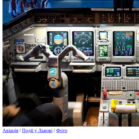
Авіація
/
Події у Львові
/
Фото