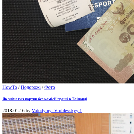
HowTo
/
Подорожі
/
Фото
Як знімати з картки без комісії гроші в Таіланді
2018-01-16
by
Volodymyr Vrublevskyy
1