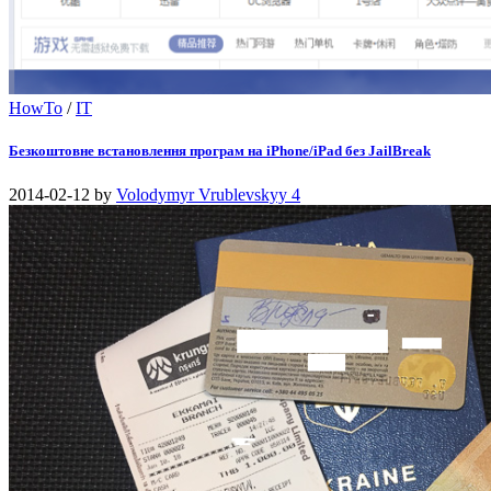
HowTo
/
IT
Безкоштовне встановлення програм на iPhone/iPad без JailBreak
2014-02-12
by
Volodymyr Vrublevskyy
4