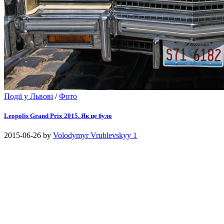
Події у Львові
/
Фото
Leopolis Grand Prix 2015. Як це було
2015-06-26
by
Volodymyr Vrublevskyy
1