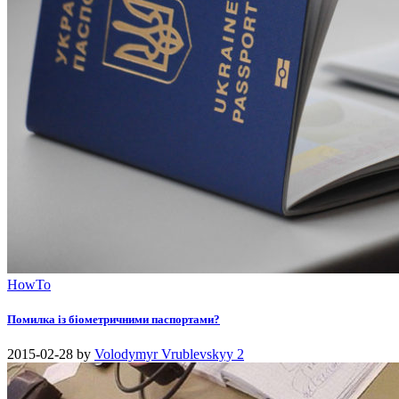
HowTo
Помилка із біометричними паспортами?
2015-02-28
by
Volodymyr Vrublevskyy
2