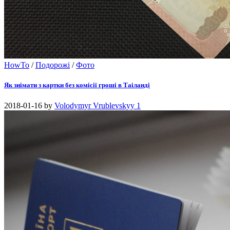
HowTo
/
Подорожі
/
Фото
Як знімати з картки без комісії гроші в Таіланді
2018-01-16
by
Volodymyr Vrublevskyy
1