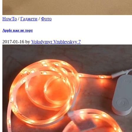
HowTo
/
Гаджети
/
Фото
Apple вже не торт
2017-01-16
by
Volodymyr Vrublevskyy
7