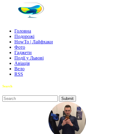
Головна
Подорожі
HowTo | Лайфхаки
Фото
Гаджети
Події у Львові
Авіація
Вело
RSS
Search