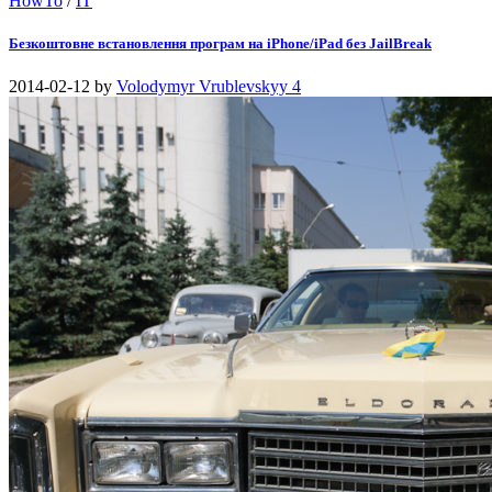
HowTo
/
IT
Безкоштовне встановлення програм на iPhone/iPad без JailBreak
2014-02-12
by
Volodymyr Vrublevskyy
4