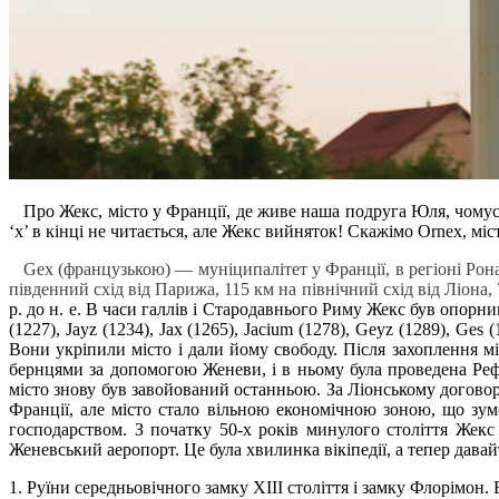
Про Жекс, місто у Франції, де живе наша подруга Юля, чомусь
‘x’ в кінці не читається, але Жекс вийняток! Скажімо Ornex, мі
Gex (французькою) — муніципалітет у Франції, в регіоні Рона-
південний схід від Парижа, 115 км на північний схід від Ліона, 
р. до н. е. В часи галлів і Стародавнього Риму Жекс був опорн
(1227), Jayz (1234), Jax (1265), Jacium (1278), Geyz (1289), G
Вони укріпили місто і дали йому свободу. Після захоплення м
бернцями за допомогою Женеви, і в ньому була проведена Реф
місто знову був завойований останньою. За Ліонському договор
Франції, але місто стало вільною економічною зоною, що зум
господарством. З початку 50-х років минулого століття Жекс
Женевський аеропорт. Це була хвилинка вікіпедії, а тепер дава
1. Руїни середньовічного замку XIII століття і замку Флорімон.