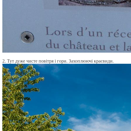
2. Тут дуже чисте повітря і гори. Захоплюючі краєвиди.