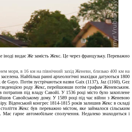
 іноді видає Же замість Жекс. Це через французьку. Переважно
ем моря, в 16 км на північний захід Женеви, близько 400 км на
 заселена. Найбільш ранні археологічні знахідки датуються 1800
e Gayo. Потім зустрічаються назви Gaix (1137), Jaz (1160), Gez
 був резиденцією роду Жекс, перейшовши потім графам Женевським.
 потрапив під владу Савойї. У 1536 році місто було захоплене
ійшов Савойському дому. У 1589 році під час війни з Женевою
іру. Віденський конгрес 1814-1815 років залишив Жекс в складі
століття Жекс був переважно містом, яке займалося сільським
. Має гарне автомобільне сполучення. Недалеко знаходиться і