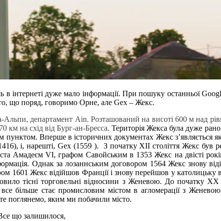
 в інтернеті дуже мало інформації. При пошуку останньої Google
сто, що поряд, говоримо Орне, але Gex – Жекс.
Альпи, департамент Ain. Розташований на висоті 600 м над рівн
70 км на схід від Бург-ан-Бресса.
Територія Жекса була дуже рано
им пунктом. Вперше в історичних документах Жекс з’являється як d
es (1416), і, нарешті, Gex (1559 ). З початку XII століття Жекс
іста Амадеєм VI, графом Савойським в 1353 Жекс на двісті років
ормація. Однак за лозаннським договором 1564 Жекс знову від
ом 1601 Жекс відійшов Франції і знову перейшов у католицьку в
овило тісні торговельні відносини з Женевою. До початку XX 
 все більше стає промисловим містом в агломерації з Женевою
йте поглянемо, яким ми побачили місто.
 Все що залишилося,