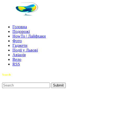
Головна
Подорожі
HowTo | Лайфхаки
Фото
Гаджети
Події у Львові
Авіація
Вело
RSS
Search