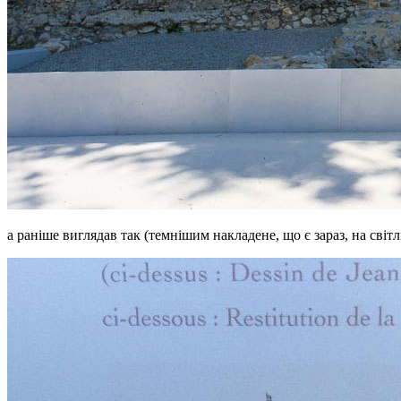
а раніше виглядав так (темнішим накладене, що є зараз, на світл