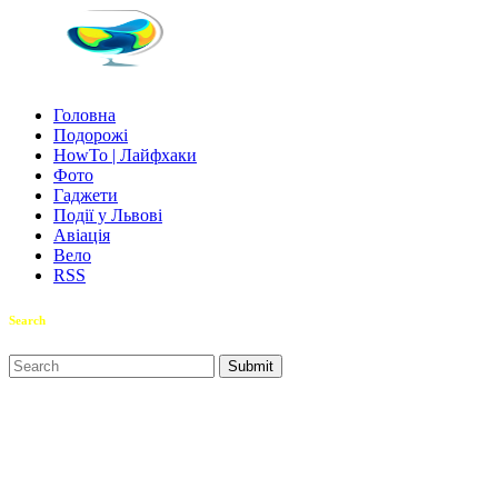
Головна
Подорожі
HowTo | Лайфхаки
Фото
Гаджети
Події у Львові
Авіація
Вело
RSS
Search