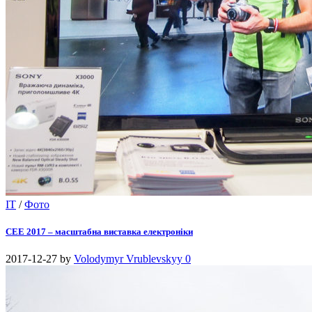
IT
/
Фото
CEE 2017 – масштабна виставка електроніки
2017-12-27
by
Volodymyr Vrublevskyy
0