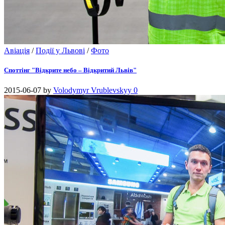
Авіація
/
Події у Львові
/
Фото
Споттінг "Відкрите небо – Відкритий Львів"
2015-06-07
by
Volodymyr Vrublevskyy
0