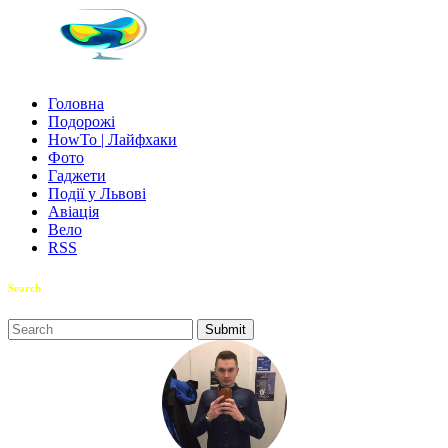
Головна
Подорожі
HowTo | Лайфхаки
Фото
Гаджети
Події у Львові
Авіація
Вело
RSS
Search