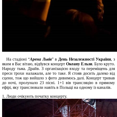
На стадіоні “
Арена Львів
” в
День Незалежності України
, з
яким я Вас вітаю, відбувся концерт
Океану Ельзи
. Було круто.
Народу тьма. Драйв. З організацією входу та переміщень для
преси трохи налажали, але то таке. Я стояв досить далеко від
сцени, тож що вийшло з фото дивимось далі. Концерт тривав
до ночі, пролунало 23 пісні. 1+1 вів трансляцію в прямому
ефірі, яку транслювали навіть в Польщі на одному із каналів.
1. Люди очікують початку концерту.