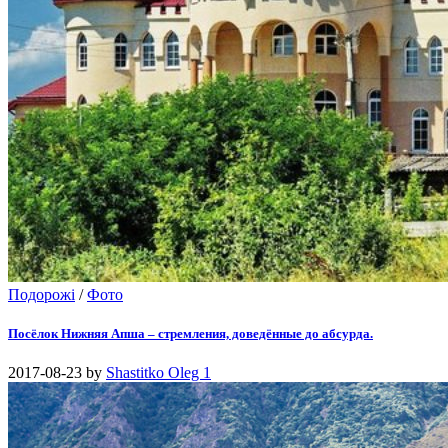
Подорожі
/
Фото
Посёлок Нижняя Апша – стремления, доведённые до абсурда.
2017-08-23
by
Shastitko Oleg
1