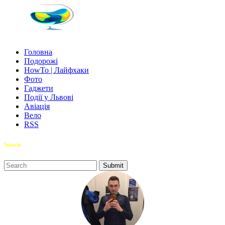
Головна
Подорожі
HowTo | Лайфхаки
Фото
Гаджети
Події у Львові
Авіація
Вело
RSS
Search