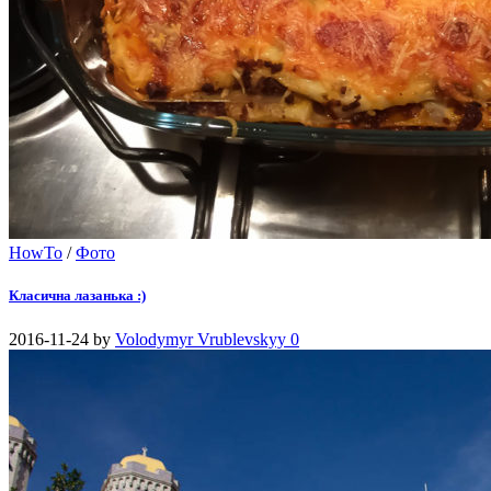
HowTo
/
Фото
Класична лазанька :)
2016-11-24
by
Volodymyr Vrublevskyy
0