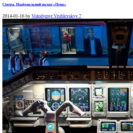
Сінтра. Національний палац «Пена»
2014-01-16
by
Volodymyr Vrublevskyy
7