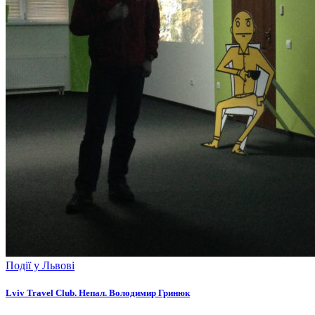
Події у Львові
Lviv Travel Club. Непал. Володимир Гринюк