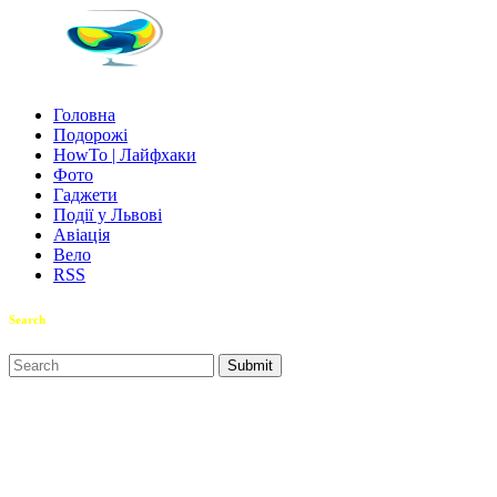
Головна
Подорожі
HowTo | Лайфхаки
Фото
Гаджети
Події у Львові
Авіація
Вело
RSS
Search