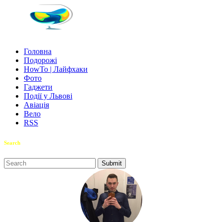
Головна
Подорожі
HowTo | Лайфхаки
Фото
Гаджети
Події у Львові
Авіація
Вело
RSS
Search