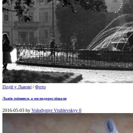
Події у Львові
/
Фото
Львів змінився, а ми подорослішали
2016-05-03
by
Volodymyr Vrublevskyy
0