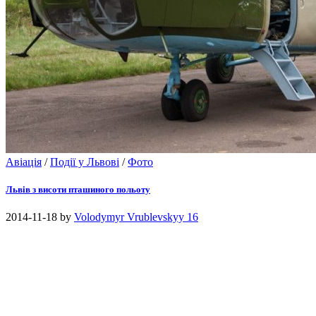
Авіація
/
Події у Львові
/
Фото
Львів з висоти пташиного польоту
2014-11-18
by
Volodymyr Vrublevskyy
16