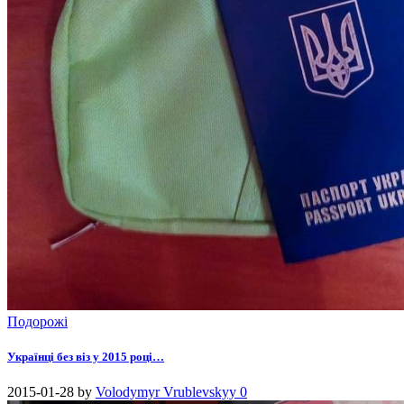
Подорожі
Українці без віз у 2015 році…
2015-01-28
by
Volodymyr Vrublevskyy
0