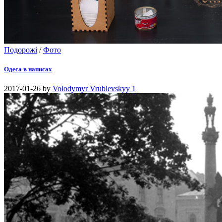
Подорожі
/
Фото
Одеса в написах
2017-01-26
by
Volodymyr Vrublevskyy
1