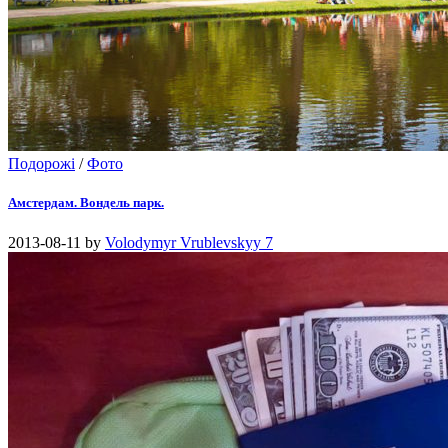
Подорожі
/
Фото
Амстердам. Вондель парк.
2013-08-11
by
Volodymyr Vrublevskyy
7