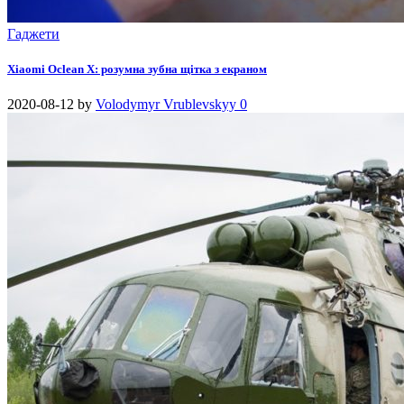
Гаджети
Xiaomi Oclean X: розумна зубна щітка з екраном
2020-08-12
by
Volodymyr Vrublevskyy
0