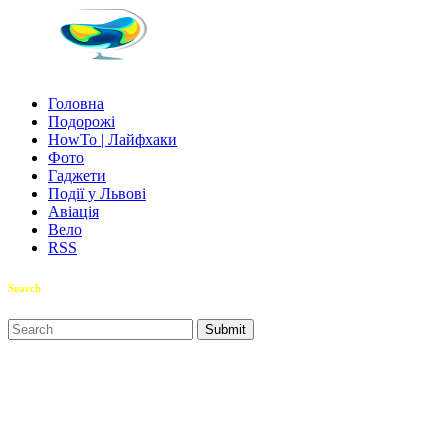
Головна
Подорожі
HowTo | Лайфхаки
Фото
Гаджети
Події у Львові
Авіація
Вело
RSS
Search