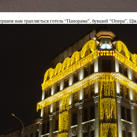
 першим нам трапляється готель “Панорама”, бувший “Опера”. Ці