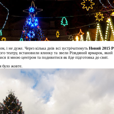
м, і не дуже. Через кілька днів всі зустрічатимуть
Новий 2015 Р
рного театру, встановили ялинку та звели Різвдяний ярмарок, яки
ися зі мною центром та подивитися як йде підготовка до свят.
 було жовте.