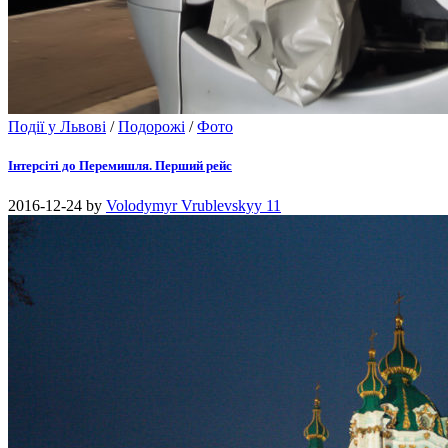
Події у Львові
/
Подорожі
/
Фото
Інтерсіті до Перемишля. Перший рейс
2016-12-24
by
Volodymyr Vrublevskyy
11