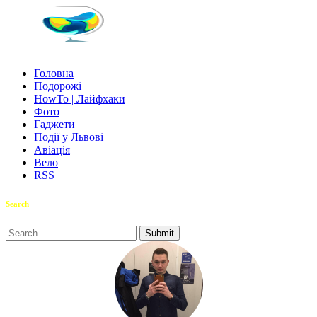
Головна
Подорожі
HowTo | Лайфхаки
Фото
Гаджети
Події у Львові
Авіація
Вело
RSS
Search