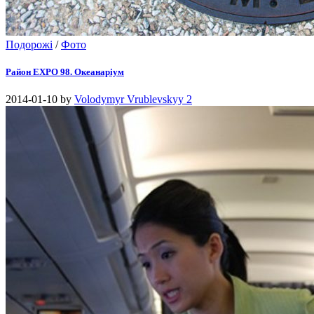
Подорожі
/
Фото
Район EXPO 98. Океанаріум
2014-01-10
by
Volodymyr Vrublevskyy
2