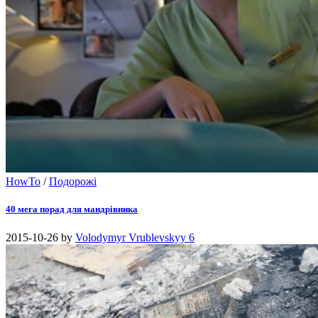
HowTo
/
Подорожі
40 мега порад для мандрівника
2015-10-26
by
Volodymyr Vrublevskyy
6