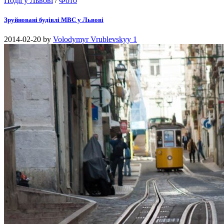
Події у Львові
/
Фото
Зруйновані будівлі МВС у Львові
2014-02-20
by
Volodymyr Vrublevskyy
1