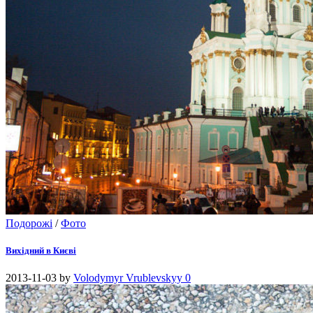
Подорожі
/
Фото
Вихідний в Києві
2013-11-03
by
Volodymyr Vrublevskyy
0