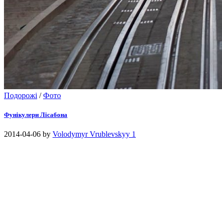
Подорожі
/
Фото
Фунікулери Лісабона
2014-04-06
by
Volodymyr Vrublevskyy
1