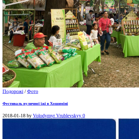
Подорожі
/
Фото
Фестиваль вуличної їжі в Хошиміні
2018-01-18
by
Volodymyr Vrublevskyy
0