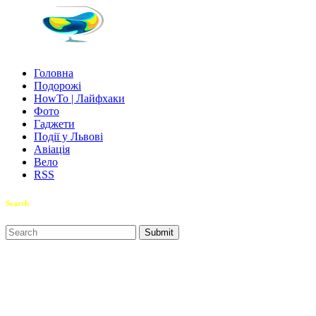
Головна
Подорожі
HowTo | Лайфхаки
Фото
Гаджети
Події у Львові
Авіація
Вело
RSS
Search