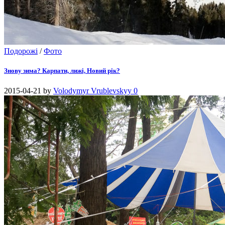
Подорожі
/
Фото
Знову зима? Карпати, лижі, Новий рік?
2015-04-21
by
Volodymyr Vrublevskyy
0