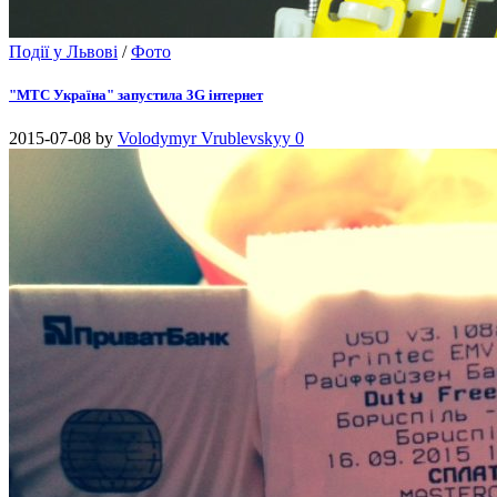
Події у Львові
/
Фото
"МТС Україна" запустила 3G інтернет
2015-07-08
by
Volodymyr Vrublevskyy
0