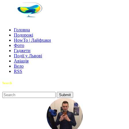
Головна
Подорожі
HowTo | Лайфхаки
Фото
Гаджети
Події у Львові
Авіація
Вело
RSS
Search