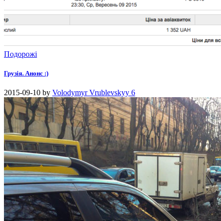
Подорожі
Грузія. Анонс :)
2015-09-10
by
Volodymyr Vrublevskyy
6