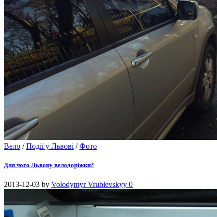
Вело
/
Події у Львові
/
Фото
Для чого Львову велодоріжки?
2013-12-03
by
Volodymyr Vrublevskyy
0