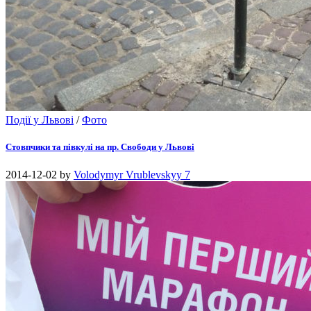
Події у Львові
/
Фото
Стовпчики та півкулі на пр. Свободи у Львові
2014-12-02
by
Volodymyr Vrublevskyy
7