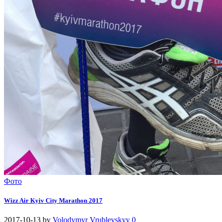
Фото
Wizz Air Kyiv City Marathon 2017
2017-10-13
by
Volodymyr Vrublevskyy
0