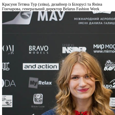
Красуня Тетяна Тур (зліва), дизайнер із Білорусі та Яніна
Гончарова, генеральний директор Belarus Fashion Week