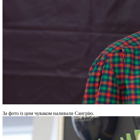
За фото із цим чуваком наливали Сангрію.