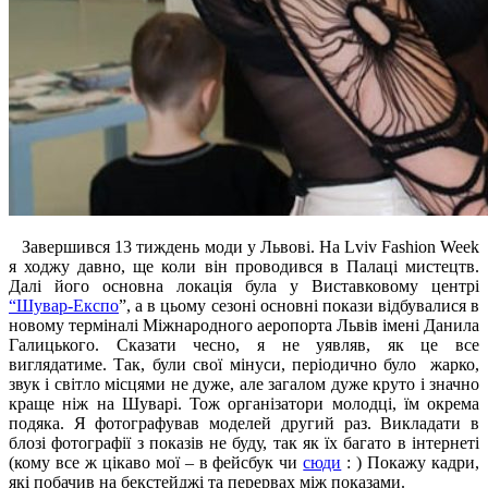
Завершився 13 тиждень моди у Львові. На Lviv Fashion Week
я ходжу давно, ще коли він проводився в Палаці мистецтв.
Далі його основна локація була у Виставковому центрі
“Шувар-Експо
”, а в цьому сезоні основні покази відбувалися в
новому терміналі Міжнародного аеропорта Львів імені Данила
Галицького. Сказати чесно, я не уявляв, як це все
виглядатиме. Так, були свої мінуси, періодично було жарко,
звук і світло місцями не дуже, але загалом дуже круто і значно
краще ніж на Шуварі. Тож організатори молодці, їм окрема
подяка. Я фотографував моделей другий раз. Викладати в
блозі фотографії з показів не буду, так як їх багато в інтернеті
(кому все ж цікаво мої – в фейсбук чи
сюди
: ) Покажу кадри,
які побачив на бекстейджі та перервах між показами.