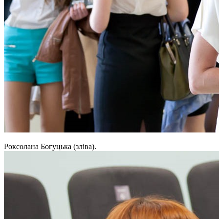
Роксолана Богуцька (зліва).