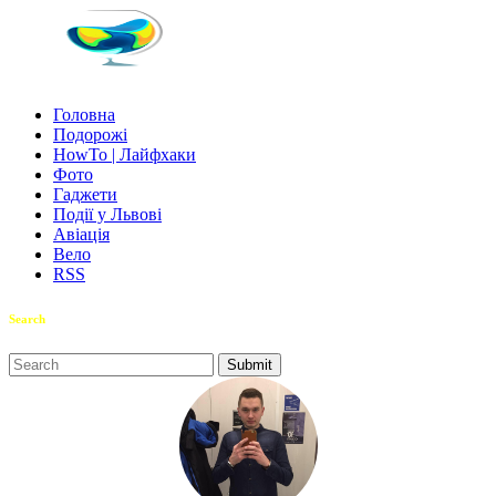
Головна
Подорожі
HowTo | Лайфхаки
Фото
Гаджети
Події у Львові
Авіація
Вело
RSS
Search