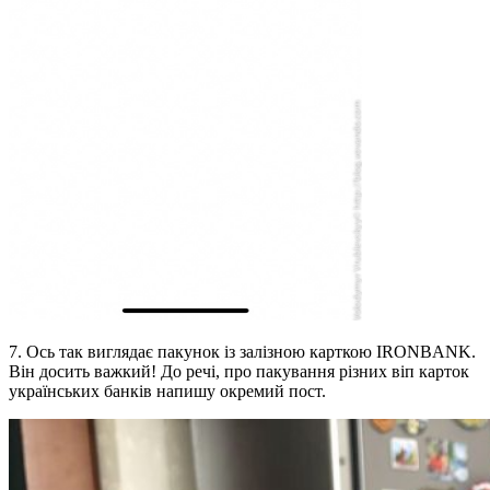
7. Ось так виглядає пакунок із залізною карткою IRONBANK.
Він досить важкий! До речі, про пакування різних віп карток
українських банків напишу окремий пост.