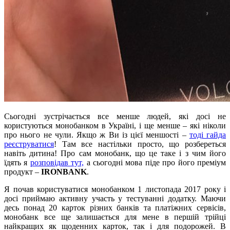
Сьогодні зустрічається все менше людей, які досі не
користуються монобанком в Україні, і ще менше – які ніколи
про нього не чули. Якщо ж Ви із цієї меншості –
тоді гайда
реєструватися
! Там все настільки просто, що розбереться
навіть дитина! Про сам монобанк, що це таке і з чим його
їдять я
розповідав тут,
а сьогодні мова піде про його преміум
продукт –
IRONBANK
.
Я почав користуватися монобанком 1 листопада 2017 року і
досі приймаю активну участь у тестуванні додатку. Маючи
десь понад 20 карток різних банків та платіжних сервісів,
монобанк все ще залишається для мене в першій трійці
найкращих як щоденних карток, так і для подорожей. В