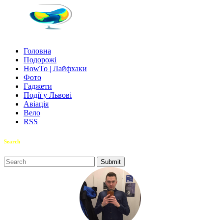
Головна
Подорожі
HowTo | Лайфхаки
Фото
Гаджети
Події у Львові
Авіація
Вело
RSS
Search