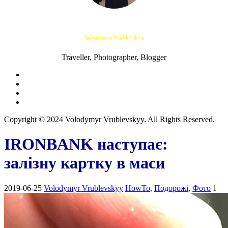
Volodymyr Vrublevskyy
Traveller, Photographer, Blogger
Copyright © 2024 Volodymyr Vrublevskyy. All Rights Reserved.
IRONBANK наступає:
залізну картку в маси
2019-06-25
Volodymyr Vrublevskyy
HowTo
,
Подорожі
,
Фото
1