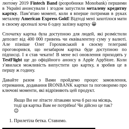
лютому 2019
Fintech Band
(розробники Monobank) першими
в Україні анонсували і згодом запустили
металеву кредитну
картку
. Пам’ятаю момент, коли я вперше потримав в руках
металеву
American Express Gold!
Відтоді мені захотілося мати
в своєму арсеналі хоча б одну залізну картку 😀
Спочатку картка була доступною для людей, які розмістили
депозит від 400 000 гривень чи еквівалентну суму у валюті.
Але пізніше Олег Гороховський в своєму телеграмі
проговорився, що незабаром картка буде доступною по
підписці. І я став чекати! В мене всі оновлення приходять у
TestFlight
ще до офіційного анонсу в Apple AppStore. Коли
з’явилася можливість випустити цю картку, я зробив це в
першу ж годину.
Давайте разом з Вами пройдемо процес замовлення,
отримання, додавання IRONBANK картки та поговоримо про
ключові моменти, які відрізняють цей продукт.
Якщо Ви не літаєте літаками хоча б раз на місяць,
тоді ця картка Вам не потрібна! Чи дійсно це так?
😉
Прилетіла бетка. Ставимо.