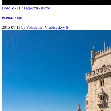
HowTo
/
IT
/
Гаджети
/
Фото
Розмови з Siri
2015-07-13
by
Volodymyr Vrublevskyy
6