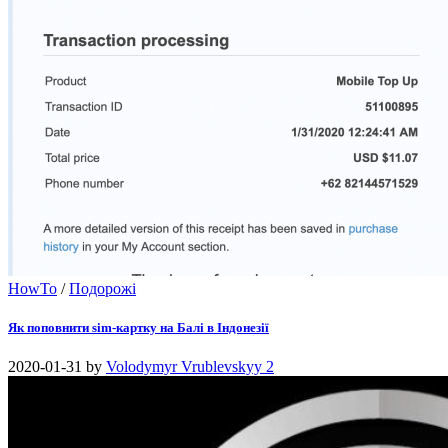
HowTo
/
Подорожі
Як поповнити sim-картку на Балі в Індонезії
2020-01-31
by
Volodymyr Vrublevskyy
2