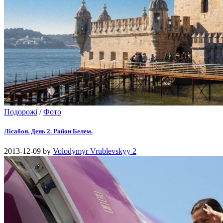
Подорожі
/
Фото
Лісабон. День 2. Район Белем.
2013-12-09
by
Volodymyr Vrublevskyy
2