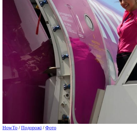
HowTo
/
Подорожі
/
Фото