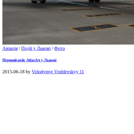
Авіація
/
Події у Львові
/
Фото
Перший рейс AtlasJet у Львові
2015-06-18
by
Volodymyr Vrublevskyy
11