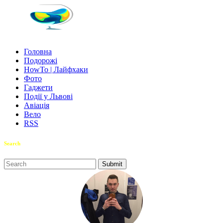
Головна
Подорожі
HowTo | Лайфхаки
Фото
Гаджети
Події у Львові
Авіація
Вело
RSS
Search