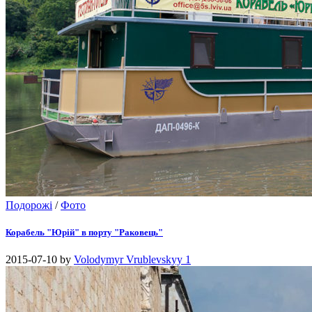
Подорожі
/
Фото
Корабель "Юрій" в порту "Раковець"
2015-07-10
by
Volodymyr Vrublevskyy
1