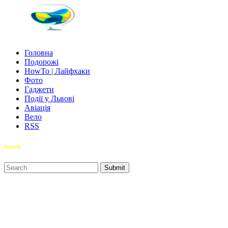
Головна
Подорожі
HowTo | Лайфхаки
Фото
Гаджети
Події у Львові
Авіація
Вело
RSS
Search