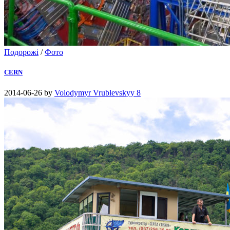
Подорожі
/
Фото
CERN
2014-06-26
by
Volodymyr Vrublevskyy
8