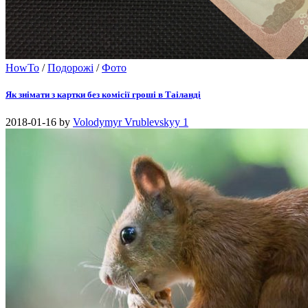
HowTo
/
Подорожі
/
Фото
Як знімати з картки без комісії гроші в Таіланді
2018-01-16
by
Volodymyr Vrublevskyy
1