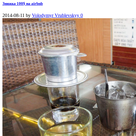
Знижка 100$ на airbnb
2014-08-11
by
Volodymyr Vrublevskyy
0