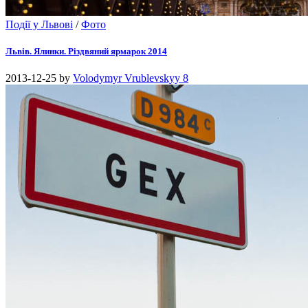
Події у Львові
/
Фото
Львів. Ялинки. Різдвяний ярмарок 2014
2013-12-25
by
Volodymyr Vrublevskyy
8