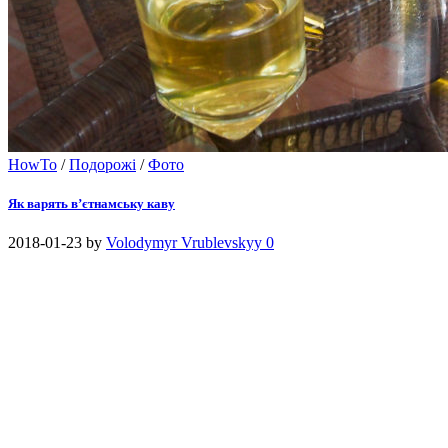
HowTo
/
Подорожі
/
Фото
Як варять в’єтнамську каву
2018-01-23
by
Volodymyr Vrublevskyy
0