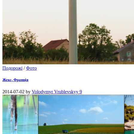
Подорожі
/
Фото
Жекс, Франція
2014-07-02
by
Volodymyr Vrublevskyy
9