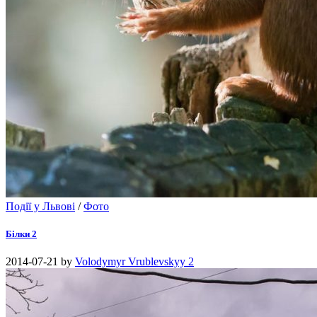
Події у Львові
/
Фото
Білки 2
2014-07-21
by
Volodymyr Vrublevskyy
2