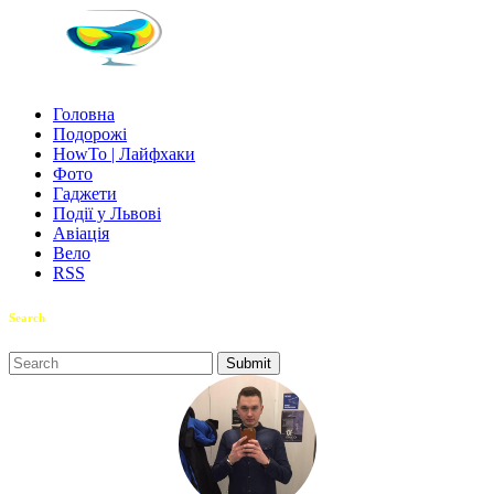
Головна
Подорожі
HowTo | Лайфхаки
Фото
Гаджети
Події у Львові
Авіація
Вело
RSS
Search