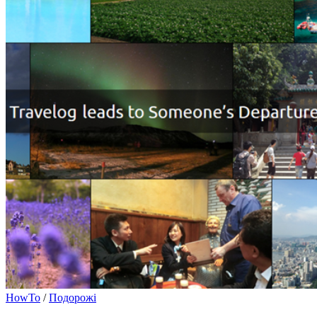
HowTo
/
Подорожі