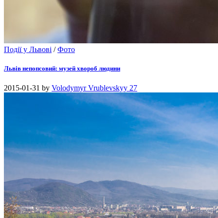
Події у Львові
/
Фото
Львів непопсовий: музей хвороб людини
2015-01-31
by
Volodymyr Vrublevskyy
27