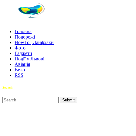
Головна
Подорожі
HowTo | Лайфхаки
Фото
Гаджети
Події у Львові
Авіація
Вело
RSS
Search