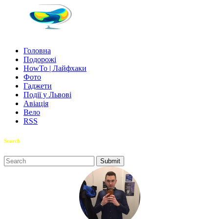
Головна
Подорожі
HowTo | Лайфхаки
Фото
Гаджети
Події у Львові
Авіація
Вело
RSS
Search