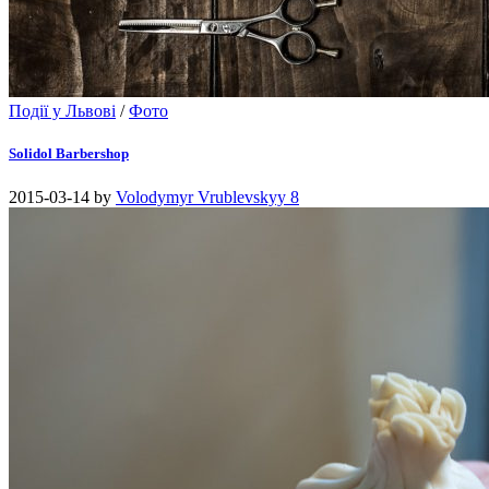
Події у Львові
/
Фото
Solidol Barbershop
2015-03-14
by
Volodymyr Vrublevskyy
8