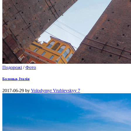
Подорожі
/
Фото
Болонья, Італія
2017-06-29
by
Volodymyr Vrublevskyy
7