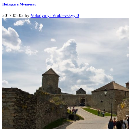
Поїздка в Мукачево
2017-05-02
by
Volodymyr Vrublevskyy
0