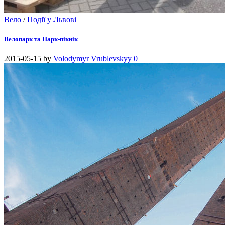
Вело
/
Події у Львові
Велопарк та Парк-пікнік
2015-05-15
by
Volodymyr Vrublevskyy
0