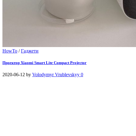
HowTo
/
Гаджети
Проектор Xiaomi Smart Lite Compact Projector
2020-06-12
by
Volodymyr Vrublevskyy
0