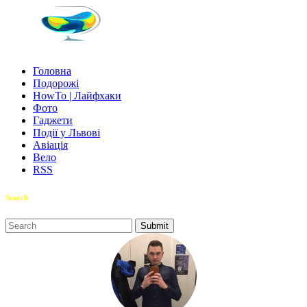
Головна
Подорожі
HowTo | Лайфхаки
Фото
Гаджети
Події у Львові
Авіація
Вело
RSS
Search