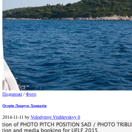
Подорожі
/
Фото
Острів Локрум, Хорватія
2014-11-11
by
Volodymyr Vrublevskyy
0