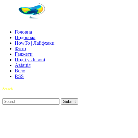
Головна
Подорожі
HowTo | Лайфхаки
Фото
Гаджети
Події у Львові
Авіація
Вело
RSS
Search