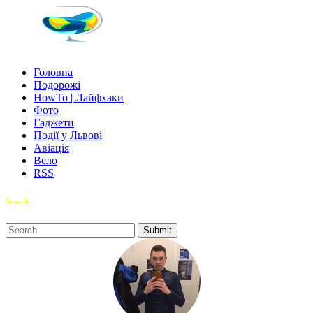
Головна
Подорожі
HowTo | Лайфхаки
Фото
Гаджети
Події у Львові
Авіація
Вело
RSS
Search