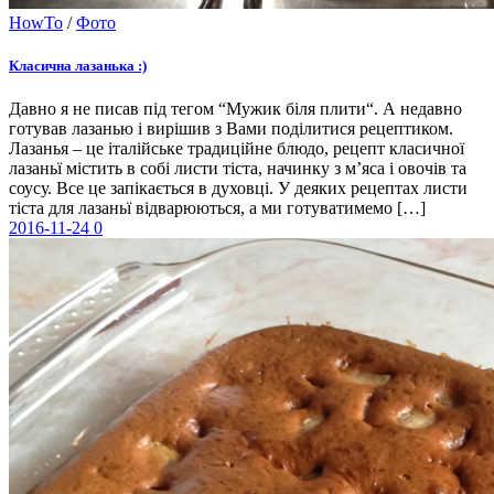
HowTo
/
Фото
Класична лазанька :)
Давно я не писав під тегом “Мужик біля плити“. А недавно
готував лазанью і вирішив з Вами поділитися рецептиком.
Лазанья – це італійське традиційне блюдо, рецепт класичної
лазаньї містить в собі листи тіста, начинку з м’яса і овочів та
соусу. Все це запікається в духовці. У деяких рецептах листи
тіста для лазаньї відварюються, а ми готуватимемо […]
2016-11-24
0