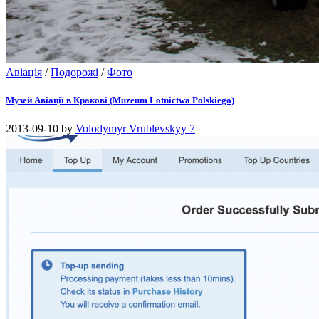
Авіація
/
Подорожі
/
Фото
Музей Авіації в Кракові (Muzeum Lotnictwa Polskiego)
2013-09-10
by
Volodymyr Vrublevskyy
7