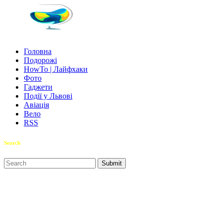
Головна
Подорожі
HowTo | Лайфхаки
Фото
Гаджети
Події у Львові
Авіація
Вело
RSS
Search