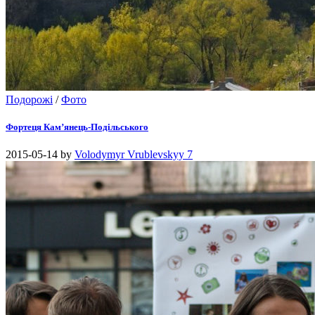
Подорожі
/
Фото
Фортеця Кам’янець-Подільського
2015-05-14
by
Volodymyr Vrublevskyy
7