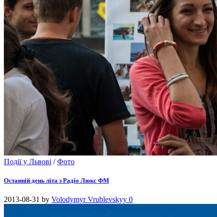
Події у Львові
/
Фото
Останній день літа з Радіо Люкс ФМ
2013-08-31
by
Volodymyr Vrublevskyy
0