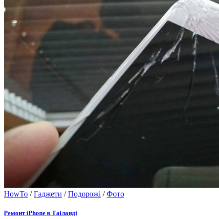
HowTo
/
Гаджети
/
Подорожі
/
Фото
Ремонт iPhone в Таіланді