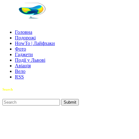
Головна
Подорожі
HowTo | Лайфхаки
Фото
Гаджети
Події у Львові
Авіація
Вело
RSS
Search