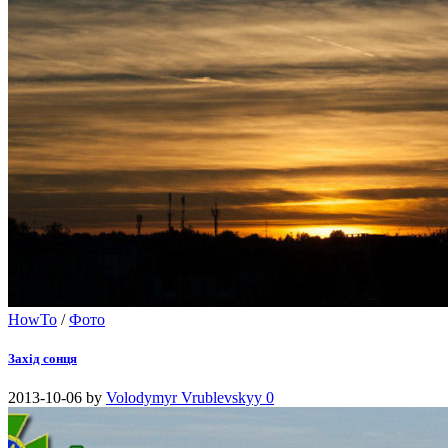
HowTo
/
Фото
Захід сонця
2013-10-06
by
Volodymyr Vrublevskyy
0