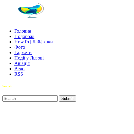
Головна
Подорожі
HowTo | Лайфхаки
Фото
Гаджети
Події у Львові
Авіація
Вело
RSS
Search