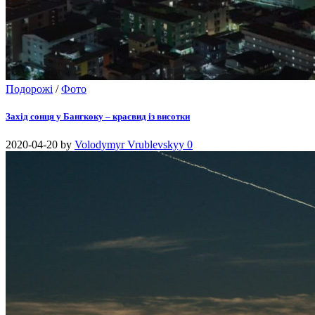
Подорожі
/
Фото
Захід сонця у Бангкоку – краєвид із висотки
2020-04-20
by
Volodymyr Vrublevskyy
0