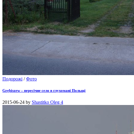
Подорожі
/
Фото
Grębiszew – пересічне село в глухомані Польщі
2015-06-24
by
Shastitko Oleg
4