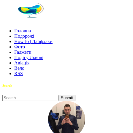
Головна
Подорожі
HowTo | Лайфхаки
Фото
Гаджети
Події у Львові
Авіація
Вело
RSS
Search