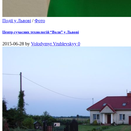
Події у Львові
/
Фото
Центр сучасних технологій “Воля” у Львові
2015-06-28
by
Volodymyr Vrublevskyy
0