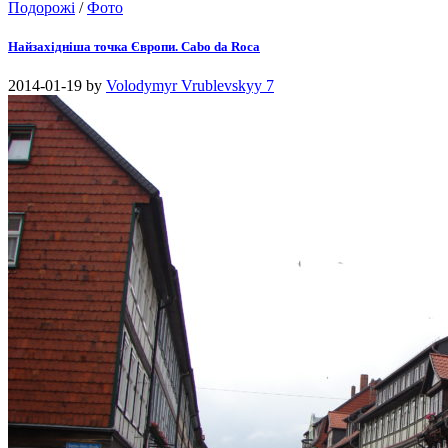
Подорожі
/
Фото
Найзахідніша точка Європи. Cabo da Roca
2014-01-19
by
Volodymyr Vrublevskyy
7