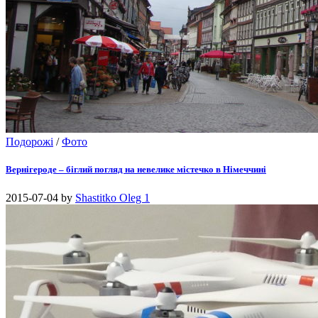
Подорожі
/
Фото
Вернігероде – біглий погляд на невелике містечко в Німеччині
2015-07-04
by
Shastitko Oleg
1