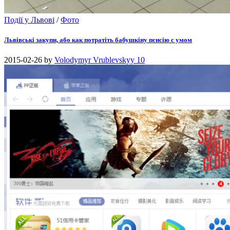
Події у Львові
/
Фото
Львівські закупи, або как потратіть бабушкіну пєнсію с умом
2015-02-26
by
Volodymyr Vrublevskyy
10