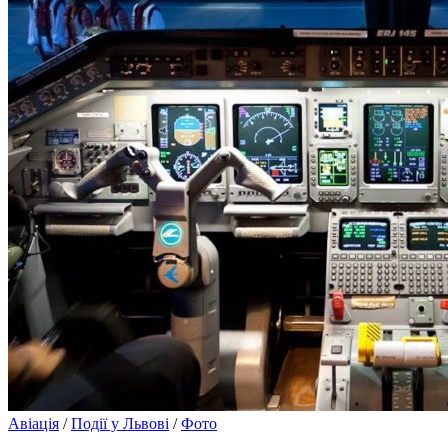
Авіація
/
Події у Львові
/
Фото