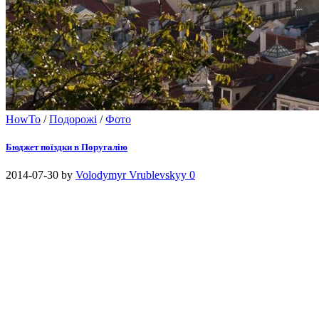
HowTo
/
Подорожі
/
Фото
Бюджет поїздки в Поругалію
2014-07-30
by
Volodymyr Vrublevskyy
0