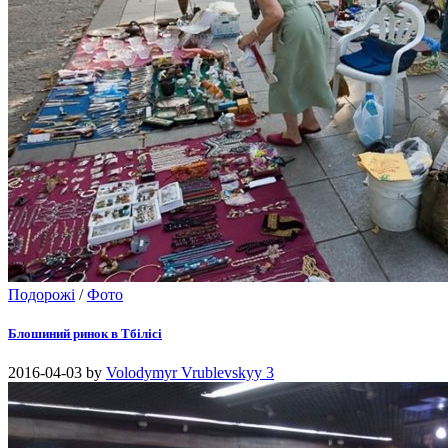
Подорожі
/
Фото
Блошиний ринок в Тбілісі
2016-04-03
by
Volodymyr Vrublevskyy
3