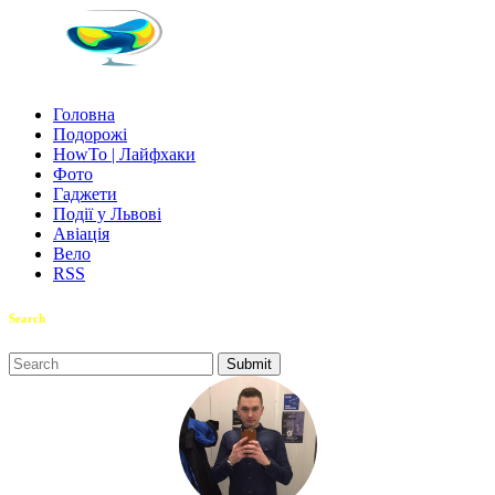
Головна
Подорожі
HowTo | Лайфхаки
Фото
Гаджети
Події у Львові
Авіація
Вело
RSS
Search