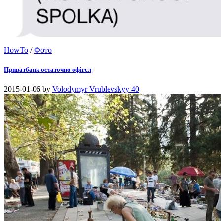
HowTo
/
Фото
Приватбанк остаточно офігєл
2015-01-06
by
Volodymyr Vrublevskyy
40