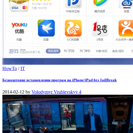
HowTo
/
IT
Безкоштовне встановлення програм на iPhone/iPad без JailBreak
2014-02-12
by
Volodymyr Vrublevskyy
4