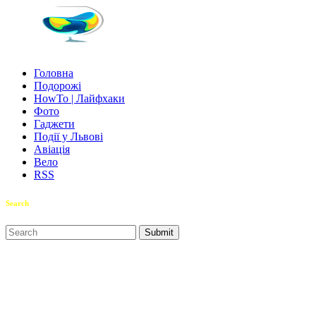
Головна
Подорожі
HowTo | Лайфхаки
Фото
Гаджети
Події у Львові
Авіація
Вело
RSS
Search