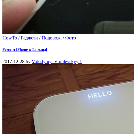
HowTo
/
Гаджети
/
Подорожі
/
Фото
Ремонт iPhone в Таіланді
2017-12-28
by
Volodymyr Vrublevskyy
1