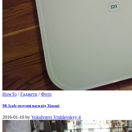
HowTo
/
Гаджети
/
Фото
Mi Scale розумні ваги від Xiaomi
2016-01-10
by
Volodymyr Vrublevskyy
4