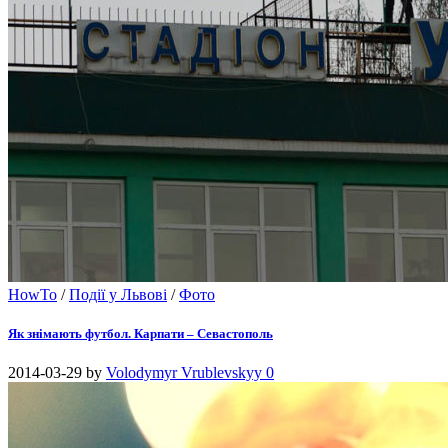
HowTo
/
Події у Львові
/
Фото
Як знімають футбол. Карпати – Севастополь
2014-03-29
by
Volodymyr Vrublevskyy
0