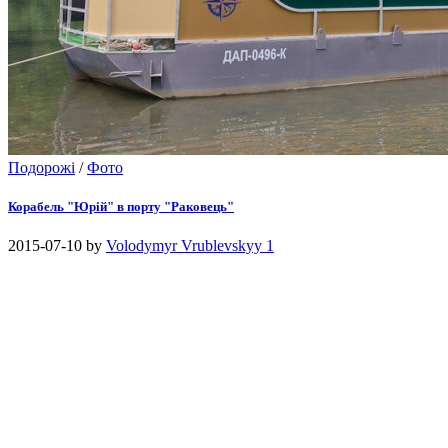
Подорожі
/
Фото
Корабель "Юрій" в порту "Раковець"
2015-07-10
by
Volodymyr Vrublevskyy
1