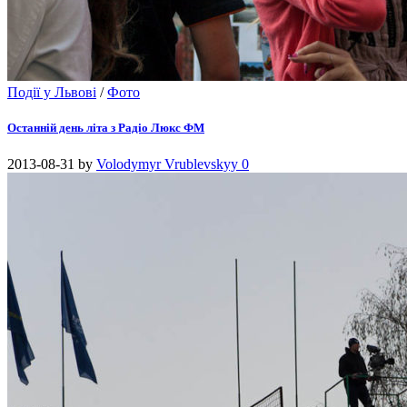
Події у Львові
/
Фото
Останній день літа з Радіо Люкс ФМ
2013-08-31
by
Volodymyr Vrublevskyy
0