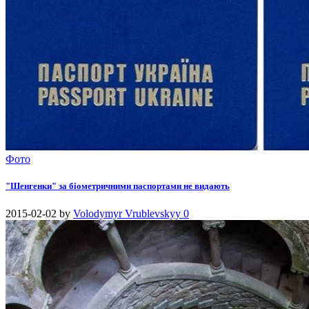
Фото
"Шенгенки" за біометричними паспортами не видають
2015-02-02
by
Volodymyr Vrublevskyy
0