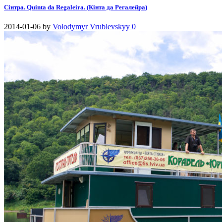
Сінтра. Quinta da Regaleira. (Кінта да Регалейра)
2014-01-06
by
Volodymyr Vrublevskyy
0