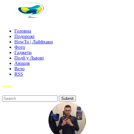
Головна
Подорожі
HowTo | Лайфхаки
Фото
Гаджети
Події у Львові
Авіація
Вело
RSS
Search