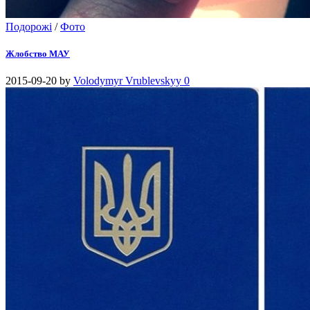
Подорожі
/
Фото
Жлобство МАУ
2015-09-20
by
Volodymyr Vrublevskyy
0