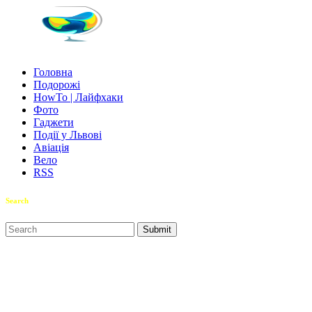
Головна
Подорожі
HowTo | Лайфхаки
Фото
Гаджети
Події у Львові
Авіація
Вело
RSS
Search