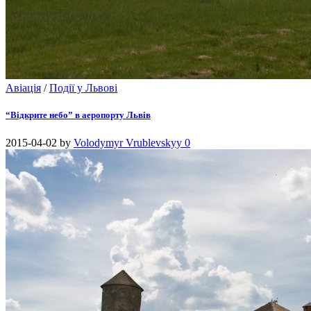
Авіація
/
Події у Львові
“Відкрите небо” в аеропорту Львів
2015-04-02
by
Volodymyr Vrublevskyy
0