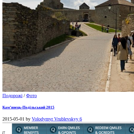
Подорожі
/
Фото
Кам’янець-Подільський 2015
2015-05-01
by
Volodymyr Vrublevskyy
6