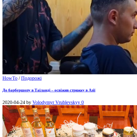
HowTo
/
Подорожі
До барбершопу в Таїланді – освіжив стрижку в Азії
2020-04-24
by
Volodymyr Vrublevskyy
0