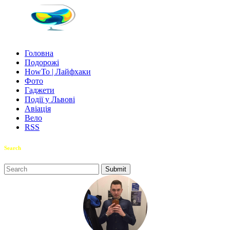
Головна
Подорожі
HowTo | Лайфхаки
Фото
Гаджети
Події у Львові
Авіація
Вело
RSS
Search