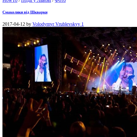
HowTo
/
Події у Львові
/
Фото
Смаколики від Шкварки
2017-04-12
by
Volodymyr Vrublevskyy
1