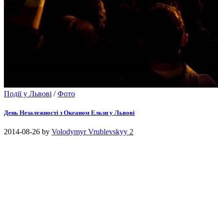
Події у Львові
/
Фото
День Незалежності з Океаном Ельзи у Львові
2014-08-26
by
Volodymyr Vrublevskyy
2