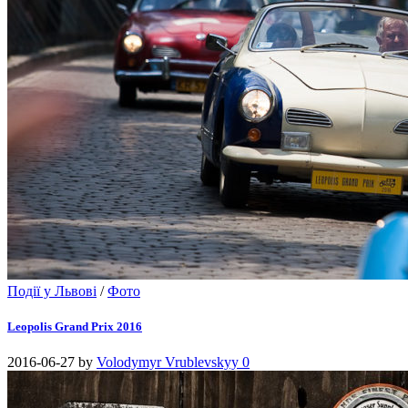
Події у Львові
/
Фото
Leopolis Grand Prix 2016
2016-06-27
by
Volodymyr Vrublevskyy
0