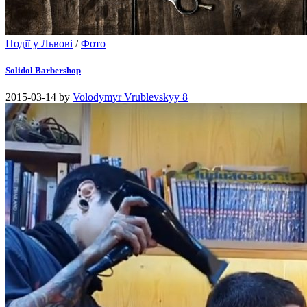
Події у Львові
/
Фото
Solidol Barbershop
2015-03-14
by
Volodymyr Vrublevskyy
8