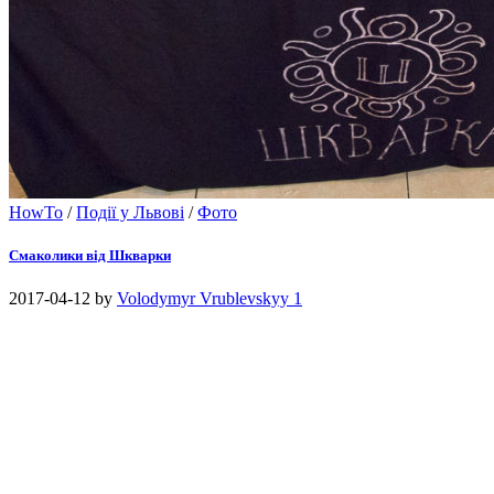
HowTo
/
Події у Львові
/
Фото
Смаколики від Шкварки
2017-04-12
by
Volodymyr Vrublevskyy
1