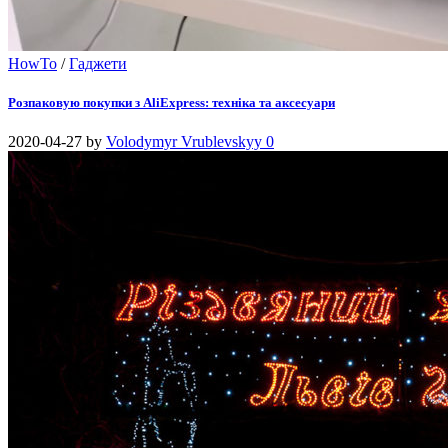
HowTo
/
Гаджети
Розпаковую покупки з AliExpress: техніка та аксесуари
2020-04-27
by
Volodymyr Vrublevskyy
0