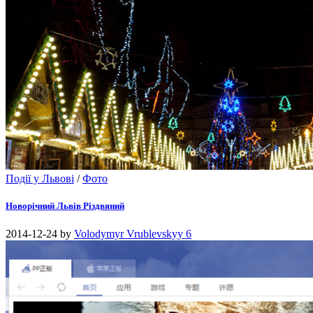
Події у Львові
/
Фото
Новорічний Львів Різдвяний
2014-12-24
by
Volodymyr Vrublevskyy
6