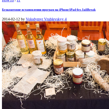
HowTo
/
IT
Безкоштовне встановлення програм на iPhone/iPad без JailBreak
2014-02-12
by
Volodymyr Vrublevskyy
4