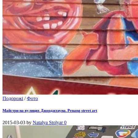
Подорожі
/
Фото
Майстри на вулицях Джорджтауна. Penang street art
2015-03-03
by
Natalya Stolyar
0