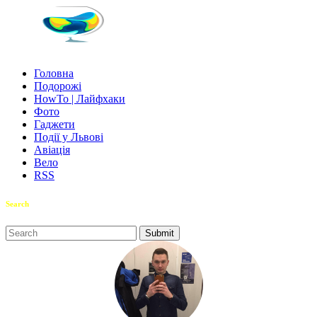
Головна
Подорожі
HowTo | Лайфхаки
Фото
Гаджети
Події у Львові
Авіація
Вело
RSS
Search