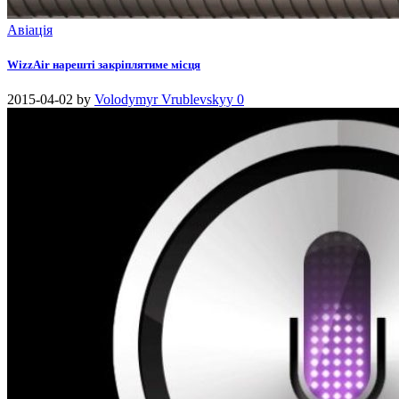
Авіація
WizzAir нарешті закріплятиме місця
2015-04-02
by
Volodymyr Vrublevskyy
0