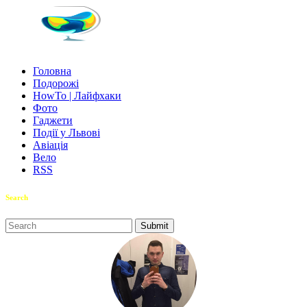
Головна
Подорожі
HowTo | Лайфхаки
Фото
Гаджети
Події у Львові
Авіація
Вело
RSS
Search