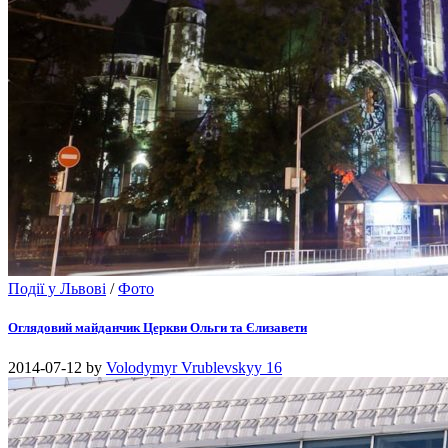
Події у Львові
/
Фото
Оглядовий майданчик Церкви Ольги та Єлизавети
2014-07-12
by
Volodymyr Vrublevskyy
16