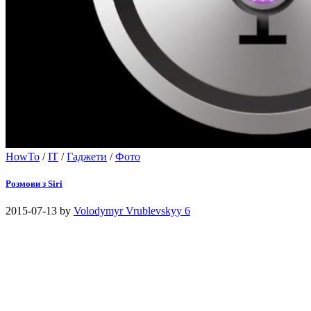
HowTo
/
IT
/
Гаджети
/
Фото
Розмови з Siri
2015-07-13
by
Volodymyr Vrublevskyy
6