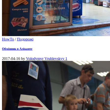
HowTo
/
Подорожі
Обмінник в Аліканте
2017-04-16
by
Volodymyr Vrublevskyy
1