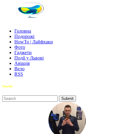
Головна
Подорожі
HowTo | Лайфхаки
Фото
Гаджети
Події у Львові
Авіація
Вело
RSS
Search