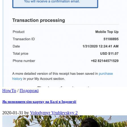
HowTo
/
Подорожі
Як поповнити sim-картку на Балі в Індонезії
2020-01-31
by
Volodymyr Vrublevskyy
2