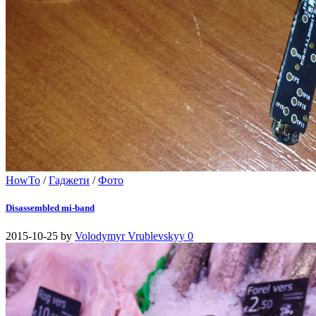
HowTo
/
Гаджети
/
Фото
Disassembled mi-band
2015-10-25
by
Volodymyr Vrublevskyy
0