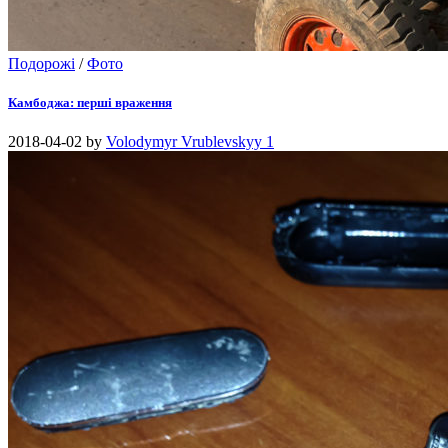
Подорожі
/
Фото
Камбоджа: перші враження
2018-04-02
by
Volodymyr Vrublevskyy
1