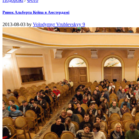
Подорожі
/
Фото
Ринок Альберта Кейпа в Амстердамі
2013-08-03
by
Volodymyr Vrublevskyy
9