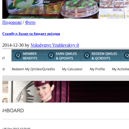
Подорожі
/
Фото
Стамбул, базар та бюджет поїздки
2014-12-30
by
Volodymyr Vrublevskyy
0