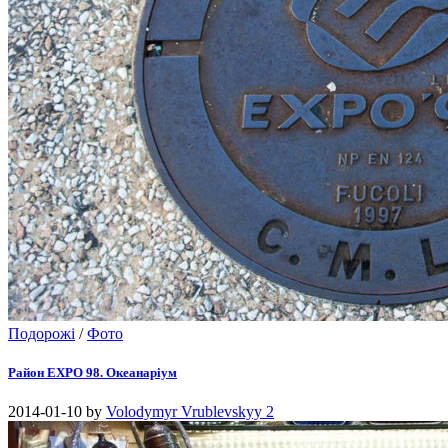
Подорожі
/
Фото
Район EXPO 98. Океанаріум
2014-01-10
by
Volodymyr Vrublevskyy
2