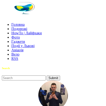
Головна
Подорожі
HowTo | Лайфхаки
Фото
Гаджети
Події у Львові
Авіація
Вело
RSS
Search