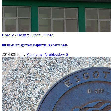
HowTo
/
Події у Львові
/
Фото
Як знімають футбол. Карпати – Севастополь
2014-03-29
by
Volodymyr Vrublevskyy
0