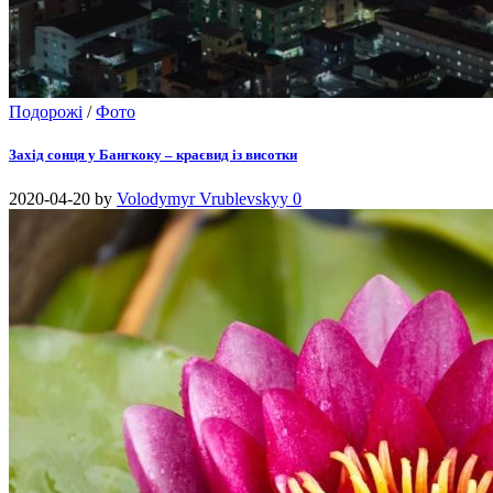
Подорожі
/
Фото
Захід сонця у Бангкоку – краєвид із висотки
2020-04-20
by
Volodymyr Vrublevskyy
0