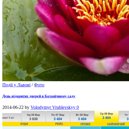
Події у Львові
/
Фото
День відкритих дверей в Ботанічному саду
2014-06-22
by
Volodymyr Vrublevskyy
0