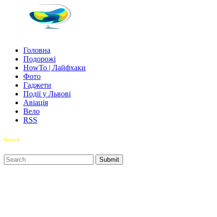
Головна
Подорожі
HowTo | Лайфхаки
Фото
Гаджети
Події у Львові
Авіація
Вело
RSS
Search