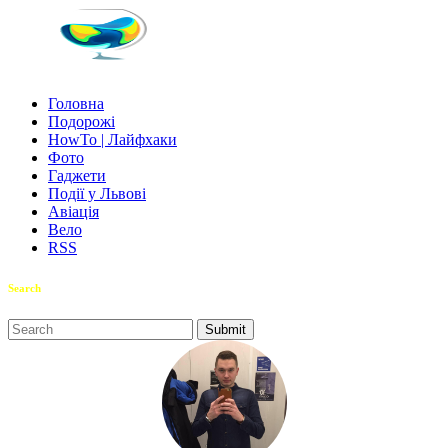
Головна
Подорожі
HowTo | Лайфхаки
Фото
Гаджети
Події у Львові
Авіація
Вело
RSS
Search