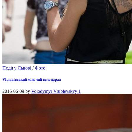
Події у Львові
/
Фото
VI львівський жіночий велопарад
2016-06-09
by
Volodymyr Vrublevskyy
1