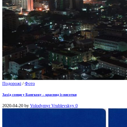
Подорожі
/
Фото
Захід сонця у Бангкоку – краєвид із висотки
2020-04-20
by
Volodymyr Vrublevskyy
0