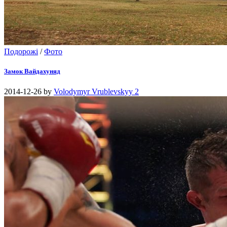
Подорожі
/
Фото
Замок Вайдахуняд
2014-12-26
by
Volodymyr Vrublevskyy
2