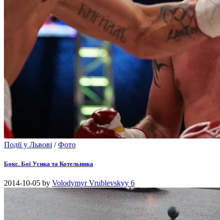
Події у Львові
/
Фото
Бокс. Бої Усика та Котельника
2014-10-05
by
Volodymyr Vrublevskyy
6