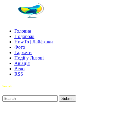
Головна
Подорожі
HowTo | Лайфхаки
Фото
Гаджети
Події у Львові
Авіація
Вело
RSS
Search