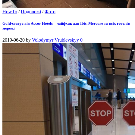
HowTo
/
Подорожі
/
Фото
Gold-статус від Accor Hotels – лайфхак для Ibis, Mercure та всіх готелів
мережі
2019-06-20
by
Volodymyr Vrublevskyy
0