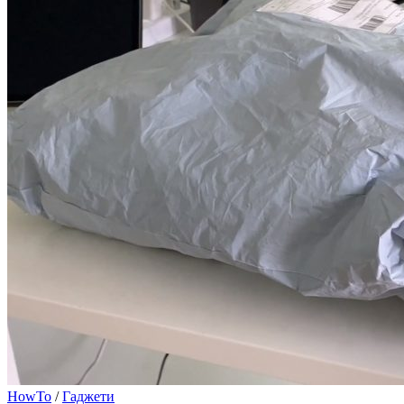
HowTo
/
Гаджети