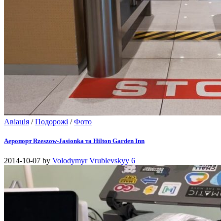
Авіація
/
Подорожі
/
Фото
Аеропорт Rzeszow-Jasionka та Hilton Garden Inn
2014-10-07
by
Volodymyr Vrublevskyy
6