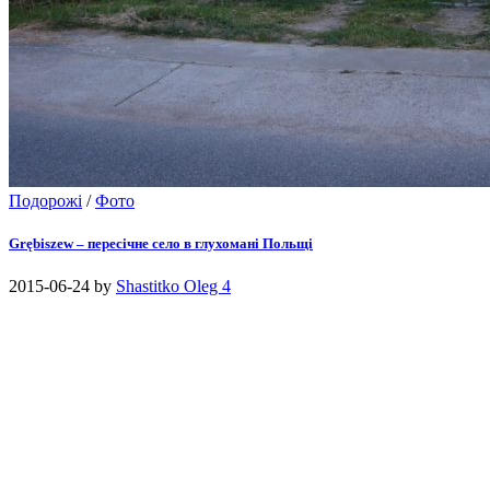
Подорожі
/
Фото
Grębiszew – пересічне село в глухомані Польщі
2015-06-24
by
Shastitko Oleg
4