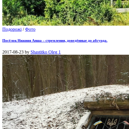
Подорожі
/
Фото
Посёлок Нижняя Апша – стремления, доведённые до абсурда.
2017-08-23
by
Shastitko Oleg
1