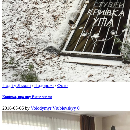
Події у Львові
/
Подорожі
/
Фото
Криївка, про яку Ви не знали
2016-05-06
by
Volodymyr Vrublevskyy
0