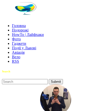
Головна
Подорожі
HowTo | Лайфхаки
Фото
Гаджети
Події у Львові
Авіація
Вело
RSS
Search