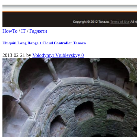
HowTo
/
IT
/
Гаджети
Ubiquiti Long Range + Cloud Controller Tanaza
2013-02-21
by
Volodymyr Vrublevskyy
0