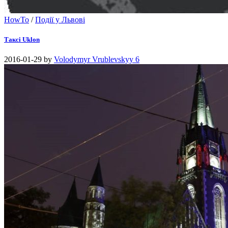
HowTo
/
Події у Львові
Таксі Uklon
2016-01-29
by
Volodymyr Vrublevskyy
6