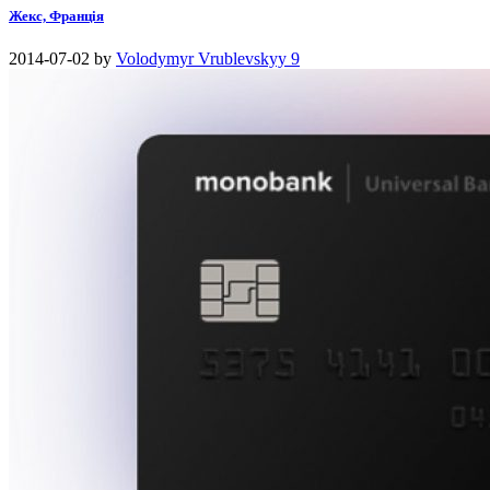
Жекс, Франція
2014-07-02
by
Volodymyr Vrublevskyy
9