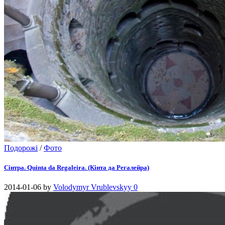
Подорожі
/
Фото
Сінтра. Quinta da Regaleira. (Кінта да Регалейра)
2014-01-06
by
Volodymyr Vrublevskyy
0