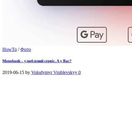
HowTo
/
Фото
Monobank – улюблений сервіс. А у Вас?
2019-06-15
by
Volodymyr Vrublevskyy
0