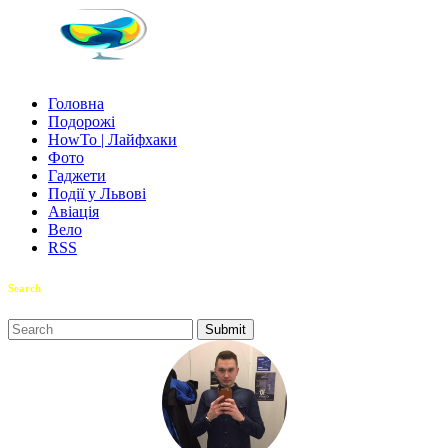
Головна
Подорожі
HowTo | Лайфхаки
Фото
Гаджети
Події у Львові
Авіація
Вело
RSS
Search