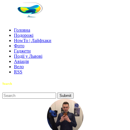
Головна
Подорожі
HowTo | Лайфхаки
Фото
Гаджети
Події у Львові
Авіація
Вело
RSS
Search