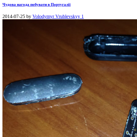
Чудова нагода побувати в Португалії
2014-07-25
by
Volodymyr Vrublevskyy
1