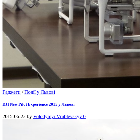
Гаджети
/
Події у Львові
DJI New Pilot Experience 2015 у Львові
2015-06-22
by
Volodymyr Vrublevskyy
0