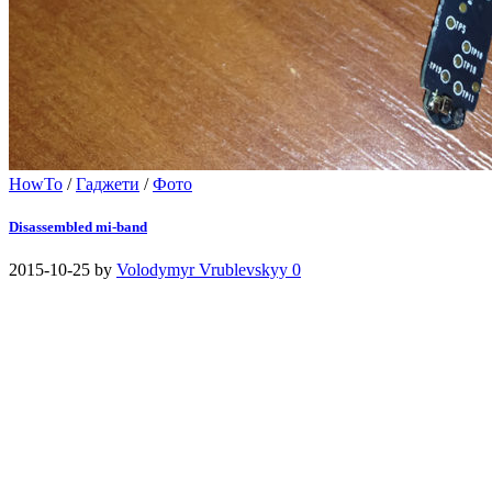
HowTo
/
Гаджети
/
Фото
Disassembled mi-band
2015-10-25
by
Volodymyr Vrublevskyy
0