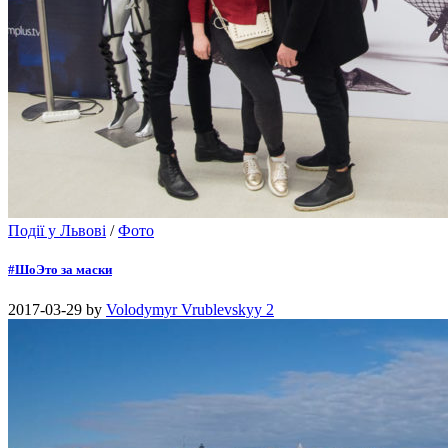
Події у Львові
/
Фото
#ШоЭто за маски
2017-03-29
by
Volodymyr Vrublevskyy
2