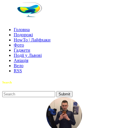
Головна
Подорожі
HowTo | Лайфхаки
Фото
Гаджети
Події у Львові
Авіація
Вело
RSS
Search