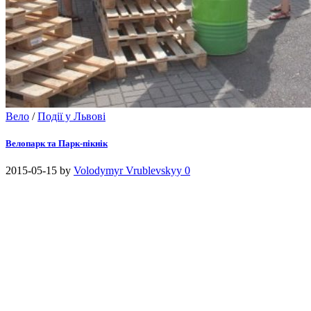
Вело
/
Події у Львові
Велопарк та Парк-пікнік
2015-05-15
by
Volodymyr Vrublevskyy
0