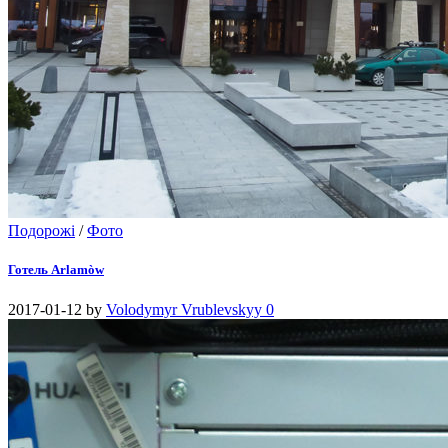
Подорожі
/
Фото
Готель Arlamòw
2017-01-12
by
Volodymyr Vrublevskyy
0