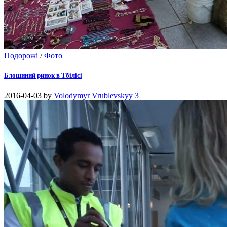
Подорожі
/
Фото
Блошиний ринок в Тбілісі
2016-04-03
by
Volodymyr Vrublevskyy
3