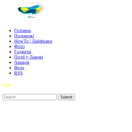
Головна
Подорожі
HowTo | Лайфхаки
Фото
Гаджети
Події у Львові
Авіація
Вело
RSS
Search