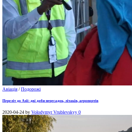
Авіація
/
Подорожі
Переліт до Азії: дві доби пересадок, літаків, аеропортів
2020-04-24
by
Volodymyr Vrublevskyy
0